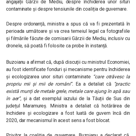
angajații Gărzii de Mediu, despre închiderea unor situri
contaminate și despre tensiunile din coaliția de guvernare.
Despre ordonanță, ministra a spus că va fi prezentată în
perioada următoare și va crea temeiul legal ca fotografiile
și filmările făcute de comisarii Gărzii de Mediu, inclusiv cu
dronele, să poată fi folosite ca probe în instanță.
Buzoianu a afirmat că, după discuții cu ministrul Economiei,
au fost identificate fonduri și mecanisme pentru închiderea
și ecologizarea unor situri contaminate
“care otrăvesc la
propriu mii și mii de români”.
Ea a detaliat că
“practic
există munți de metale grele, metale care ajung în apă sau
în aer”
,
și a dat exemplul iazului de la Tăuții de Sus din
județul Maramureș. Ministra a detaliat că hotărârea de
închidere și ecologizare a fost luată de guvern încă din
2020, dar mecanismul în acest sens a fost blocat.
Privitor la coaliția de guvernare, Buzoianu a declarat că,