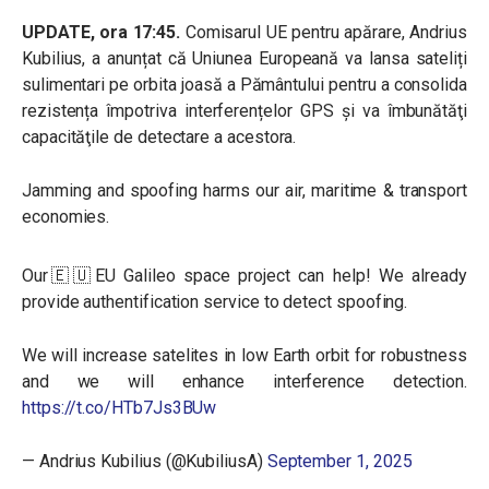
UPDATE, ora 17:45.
Comisarul UE pentru apărare, Andrius
Kubilius, a anunțat că Uniunea Europeană va lansa sateliți
sulimentari pe orbita joasă a Pământului pentru a consolida
rezistența împotriva interferențelor GPS şi va îmbunătăţi
capacităţile de detectare a acestora.
Jamming and spoofing harms our air, maritime & transport
economies.
Our🇪🇺EU Galileo space project can help! We already
provide authentification service to detect spoofing.
We will increase satelites in low Earth orbit for robustness
and we will enhance interference detection.
https://t.co/HTb7Js3BUw
— Andrius Kubilius (@KubiliusA)
September 1, 2025