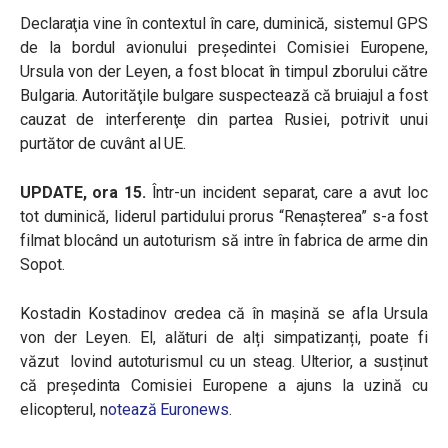
Declaraţia vine în contextul în care, duminică, sistemul GPS
de la bordul avionului preşedintei Comisiei Europene,
Ursula von der Leyen, a fost blocat în timpul zborului către
Bulgaria. Autorităţile bulgare suspectează că bruiajul a fost
cauzat de interferenţe din partea Rusiei, potrivit unui
purtător de cuvânt al UE.
UPDATE, ora 15.
Într-un incident separat, care a avut loc
tot duminică, liderul partidului prorus “Renașterea” s-a fost
filmat blocând un autoturism să intre în fabrica de arme din
Sopot.
Kostadin Kostadinov credea că în mașină se afla Ursula
von der Leyen. El, alături de alți simpatizanți, poate fi
văzut lovind autoturismul cu un steag. Ulterior, a susținut
că președinta Comisiei Europene a ajuns la uzină cu
elicopterul, n
otează Euronews
.