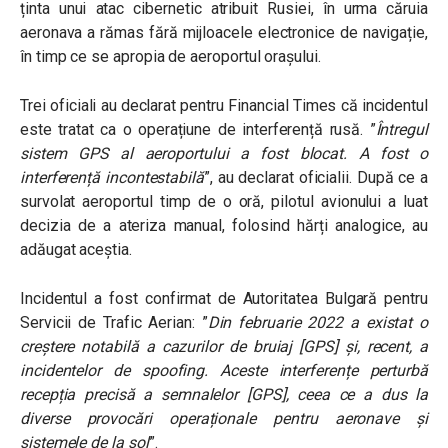
ținta unui atac cibernetic atribuit Rusiei, în urma căruia
aeronava a rămas fără mijloacele electronice de navigație,
în timp ce se apropia de aeroportul orașului.
Trei oficiali au declarat pentru Financial Times că incidentul
este tratat ca o operațiune de interferență rusă. ”
Întregul
sistem GPS al aeroportului a fost blocat. A fost o
interferență incontestabilă
”, au declarat oficialii. După ce a
survolat aeroportul timp de o oră, pilotul avionului a luat
decizia de a ateriza manual, folosind hărți analogice, au
adăugat aceștia.
Incidentul a fost confirmat de Autoritatea Bulgară pentru
Servicii de Trafic Aerian: ”
Din februarie 2022 a existat o
creștere notabilă a cazurilor de bruiaj [GPS] și, recent, a
incidentelor de spoofing. Aceste interferențe perturbă
recepția precisă a semnalelor [GPS], ceea ce a dus la
diverse provocări operaționale pentru aeronave și
sistemele de la sol
”.