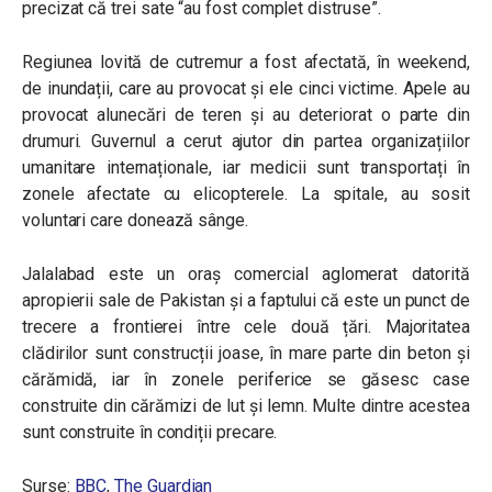
precizat că trei sate “au fost complet distruse”.
Regiunea lovită de cutremur a fost afectată, în weekend,
de inundații, care au provocat și ele cinci victime. Apele au
provocat alunecări de teren și au deteriorat o parte din
drumuri.
Guvernul a cerut ajutor din partea organizațiilor
umanitare internaționale, iar medicii sunt transportați în
zonele afectate cu elicopterele. La spitale, au sosit
voluntari care donează sânge.
Jalalabad este un oraș comercial aglomerat datorită
apropierii sale de Pakistan și a faptului că este un punct de
trecere a frontierei între cele două țări. Majoritatea
clădirilor sunt construcții joase, în mare parte din beton și
cărămidă, iar în zonele periferice se găsesc case
construite din cărămizi de lut și lemn. Multe dintre acestea
sunt construite în condiții precare.
Surse:
BBC
,
The Guardian