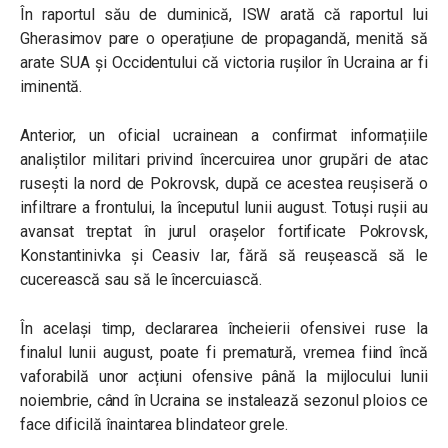
În raportul său de duminică, ISW arată că raportul lui
Gherasimov pare o operațiune de propagandă, menită să
arate SUA și Occidentului că victoria rușilor în Ucraina ar fi
iminentă.
Anterior, un oficial ucrainean a confirmat informațiile
analiștilor militari privind încercuirea unor grupări de atac
rusești la nord de Pokrovsk, după ce acestea reușiseră o
infiltrare a frontului, la începutul lunii august. Totuși rușii au
avansat treptat în jurul orașelor fortificate Pokrovsk,
Konstantinivka și Ceasiv Iar, fără să reușească să le
cucerească sau să le încercuiască.
În același timp, declararea încheierii ofensivei ruse la
finalul lunii august, poate fi prematură, vremea fiind încă
vaforabilă unor acțiuni ofensive până la mijlocului lunii
noiembrie, când în Ucraina se instalează sezonul ploios ce
face dificilă înaintarea blindateor grele.