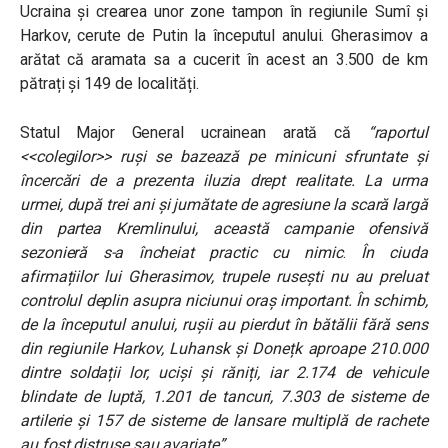
Ucraina și crearea unor zone tampon în regiunile Sumî și
Harkov, cerute de Putin la începutul anului. Gherasimov a
arătat că aramata sa a cucerit în acest an 3.500 de km
pătrați și 149 de localități.
Statul Major General ucrainean arată că
“raportul
<<colegilor>> ruși se bazează pe minicuni sfruntate și
încercări de a prezenta iluzia drept realitate. La urma
urmei, după trei ani și jumătate de agresiune la scară largă
din partea Kremlinului, această campanie ofensivă
sezonieră s-a încheiat practic cu nimic
.
În ciuda
afirmațiilor lui Gherasimov, trupele rusești nu au preluat
controlul deplin asupra niciunui oraș important. În schimb,
de la începutul anului, rușii au pierdut în bătălii fără sens
din regiunile Harkov, Luhansk și Donețk aproape 210.000
dintre soldații lor, uciși și răniți, iar 2.174 de vehicule
blindate de luptă, 1.201 de tancuri, 7.303 de sisteme de
artilerie și 157 de sisteme de lansare multiplă de rachete
au fost distruse sau avariate”
.