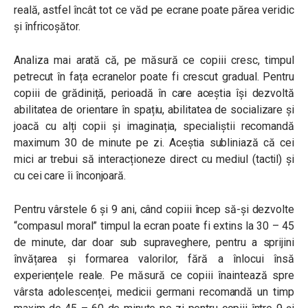
reală, astfel încât tot ce văd pe ecrane poate părea veridic
și înfricoșător.
Analiza mai arată că, pe măsură ce copiii cresc, timpul
petrecut în fața ecranelor poate fi crescut gradual. Pentru
copiii de grădiniță, perioadă în care aceștia își dezvoltă
abilitatea de orientare în spațiu, abilitatea de socializare și
joacă cu alți copii și imaginația, specialiștii recomandă
maximum 30 de minute pe zi. Aceștia subliniază că cei
mici ar trebui să interacționeze direct cu mediul (tactil) și
cu cei care îi înconjoară.
Pentru vârstele 6 și 9 ani, când copiii încep să-și dezvolte
“compasul moral” timpul la ecran poate fi extins la 30 – 45
de minute, dar doar sub supraveghere, pentru a sprijini
învățarea și formarea valorilor, fără a înlocui însă
experiențele reale. Pe măsură ce copiii înaintează spre
vârsta adolescenței, medicii germani recomandă un timp