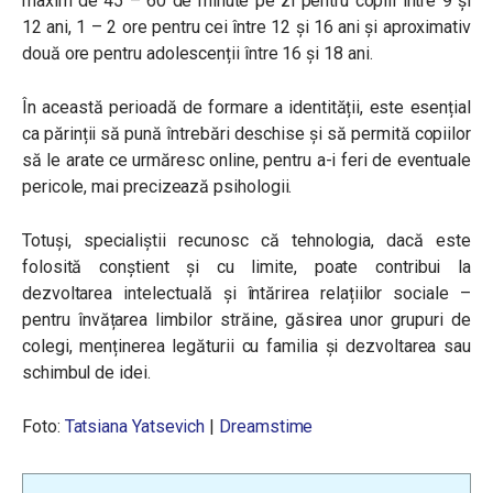
maxim de 45 – 60 de minute pe zi pentru copiii între 9 și
12 ani, 1 – 2 ore pentru cei între 12 și 16 ani și aproximativ
două ore pentru adolescenții între 16 și 18 ani.
În această perioadă de formare a identității, este esențial
ca părinții să pună întrebări deschise și să permită copiilor
să le arate ce urmăresc online, pentru a-i feri de eventuale
pericole, mai precizează psihologii.
Totuși, specialiștii recunosc că tehnologia, dacă este
folosită conștient și cu limite, poate contribui la
dezvoltarea intelectuală și întărirea relațiilor sociale –
pentru învățarea limbilor străine, găsirea unor grupuri de
colegi, menținerea legăturii cu familia și dezvoltarea sau
schimbul de idei.
Foto:
Tatsiana Yatsevich
|
Dreamstime