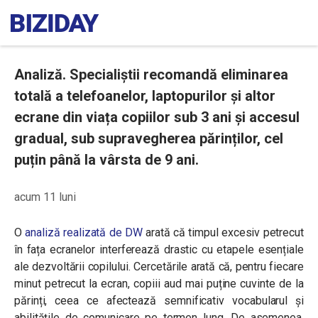
Analiză. Specialiștii recomandă eliminarea
totală a telefoanelor, laptopurilor și altor
ecrane din viața copiilor sub 3 ani și accesul
gradual, sub supravegherea părinților, cel
puțin până la vârsta de 9 ani.
acum 11 luni
O
analiză realizată de DW
arată că timpul excesiv petrecut
în fața ecranelor interferează drastic cu etapele esențiale
ale dezvoltării copilului. Cercetările arată că, pentru fiecare
minut petrecut la ecran, copiii aud mai puține cuvinte de la
părinți, ceea ce afectează semnificativ vocabularul și
abilitățile de comunicare pe termen lung. De asemenea,