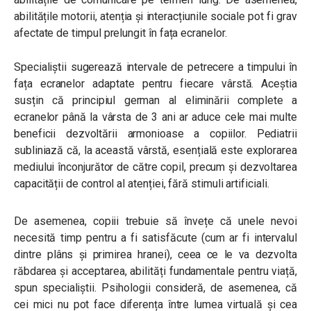
abilitățile motorii, atenția și interacțiunile sociale pot fi grav
afectate de timpul prelungit în fața ecranelor.
Specialiștii sugerează intervale de petrecere a timpului în
fața ecranelor adaptate pentru fiecare vârstă. Aceștia
susțin că principiul german al eliminării complete a
ecranelor până la vârsta de 3 ani ar aduce cele mai multe
beneficii dezvoltării armonioase a copiilor. Pediatrii
subliniază că, la această vârstă, esențială este explorarea
mediului înconjurător de către copil, precum și dezvoltarea
capacității de control al atenției, fără stimuli artificiali.
De asemenea, copiii trebuie să învețe că unele nevoi
necesită timp pentru a fi satisfăcute (cum ar fi intervalul
dintre plâns și primirea hranei), ceea ce le va dezvolta
răbdarea și acceptarea, abilități fundamentale pentru viață,
spun specialiștii. Psihologii consideră, de asemenea, că
cei mici nu pot face diferența între lumea virtuală și cea