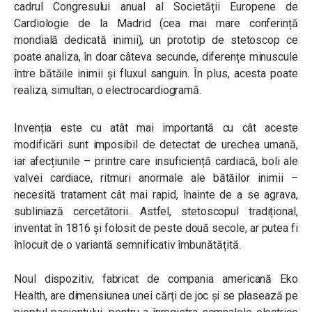
cadrul Congresului anual al Societății Europene de
Cardiologie de la Madrid (cea mai mare conferință
mondială dedicată inimii), un prototip de stetoscop ce
poate analiza, în doar câteva secunde, diferențe minuscule
între bătăile inimii și fluxul sanguin. În plus, acesta poate
realiza, simultan, o electrocardiogramă.
Invenția este cu atât mai importantă cu cât aceste
modificări sunt imposibil de detectat de urechea umană,
iar afecțiunile – printre care insuficiență cardiacă, boli ale
valvei cardiace, ritmuri anormale ale bătăilor inimii –
necesită tratament cât mai rapid, înainte de a se agrava,
subliniază cercetătorii. Astfel, stetoscopul tradițional,
inventat în 1816 și folosit de peste două secole, ar putea fi
înlocuit de o variantă semnificativ îmbunătățită.
Noul dispozitiv, fabricat de compania americană Eko
Health, are dimensiunea unei cărți de joc și se plasează pe