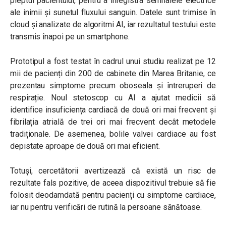
pieptul pacientului, pentru a înregistra semnalele electrice
ale inimii și sunetul fluxului sanguin. Datele sunt trimise în
cloud și analizate de algoritmi AI, iar rezultatul testului este
transmis înapoi pe un smartphone.
Prototipul a fost testat în cadrul unui studiu realizat pe 12
mii de pacienți din 200 de cabinete din Marea Britanie, ce
prezentau simptome precum oboseala și întreruperi de
respirație. Noul stetoscop cu AI a ajutat medicii să
identifice insuficiența cardiacă de două ori mai frecvent și
fibrilația atrială de trei ori mai frecvent decât metodele
tradiționale. De asemenea, bolile valvei cardiace au fost
depistate aproape de două ori mai eficient.
Totuși, cercetătorii avertizează că există un risc de
rezultate fals pozitive, de aceea dispozitivul trebuie să fie
folosit deodamdată pentru pacienți cu simptome cardiace,
iar nu pentru verificări de rutină la persoane sănătoase.