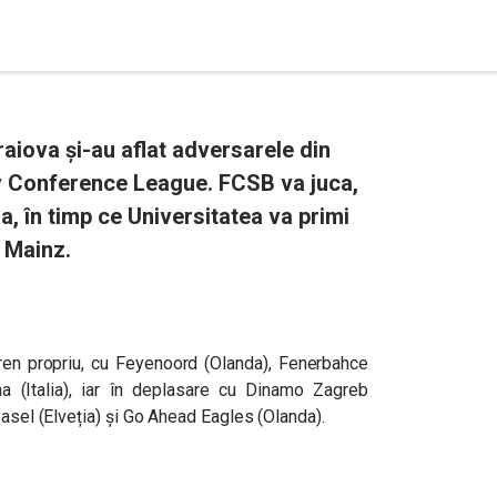
raiova și-au aflat adversarele din
v Conference League. FCSB va juca,
, în timp ce Universitatea va primi
i Mainz.
ren propriu, cu Feyenoord (Olanda), Fenerbahce
na (Italia), iar în deplasare cu Dinamo Zagreb
Basel (Elveția) și Go Ahead Eagles (Olanda).