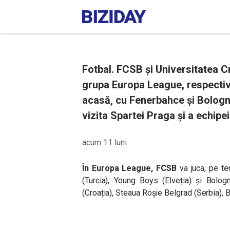
Fotbal. FCSB și Universitatea C
grupa Europa League, respecti
acasă, cu Fenerbahce și Bologna
vizita Spartei Praga și a echipe
acum 11 luni
În Europa League, FCSB
va juca, pe te
(Turcia), Young Boys (Elveția) și Bolog
(Croația), Steaua Roșie Belgrad (Serbia), 