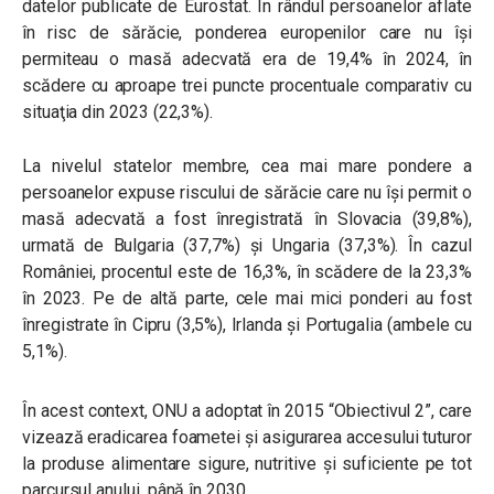
datelor publicate de Eurostat. În rândul persoanelor aflate
în risc de sărăcie, ponderea europenilor care nu îşi
permiteau o masă adecvată era de 19,4% în 2024, în
scădere cu aproape trei puncte procentuale comparativ cu
situaţia din 2023 (22,3%).
La nivelul statelor membre, cea mai mare pondere a
persoanelor expuse riscului de sărăcie care nu își permit o
masă adecvată a fost înregistrată în Slovacia (39,8%),
urmată de Bulgaria (37,7%) și Ungaria (37,3%). În cazul
României, procentul este de 16,3%, în scădere de la 23,3%
în 2023. Pe de altă parte, cele mai mici ponderi au fost
înregistrate în Cipru (3,5%), Irlanda și Portugalia (ambele cu
5,1%).
În acest context, ONU a adoptat în 2015 “Obiectivul 2”, care
vizează eradicarea foametei și asigurarea accesului tuturor
la produse alimentare sigure, nutritive și suficiente pe tot
parcursul anului, până în 2030.