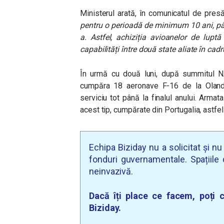
Ministerul arată, în comunicatul de pres
pentru o perioadă de minimum 10 ani, pân
a. Astfel, achiziția avioanelor de luptă
capabilități între două state aliate în cad
În urmă cu două luni, după summitul 
cumpăra 18 aeronave F-16 de la Olanda
serviciu tot până la finalul anului.
Armata
acest tip, cumpărate din Portugalia, astfel
Echipa Biziday nu a solicitat și n
fonduri guvernamentale. Spațiile d
neinvazivă.
Dacă îți place ce facem, poți c
Biziday.