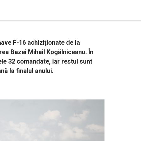
nave F-16 achiziționate de la
rea Bazei Mihail Kogălniceanu. În
cele 32 comandate, iar restul sunt
ă la finalul anului.