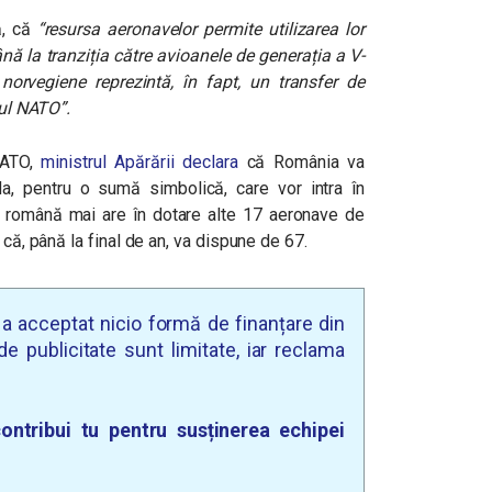
ă, că
“resursa aeronavelor permite utilizarea lor
ă la tranziția către avioanele de generația a V-
 norvegiene reprezintă, în fapt, un transfer de
rul NATO”.
NATO,
ministrul Apărării declara
că România va
, pentru o sumă simbolică, care vor intra în
 română mai are în dotare alte 17 aeronave de
 că, până la final de an, va dispune de 67.
u a acceptat nicio formă de finanțare din
e publicitate sunt limitate, iar reclama
ontribui tu pentru susținerea echipei