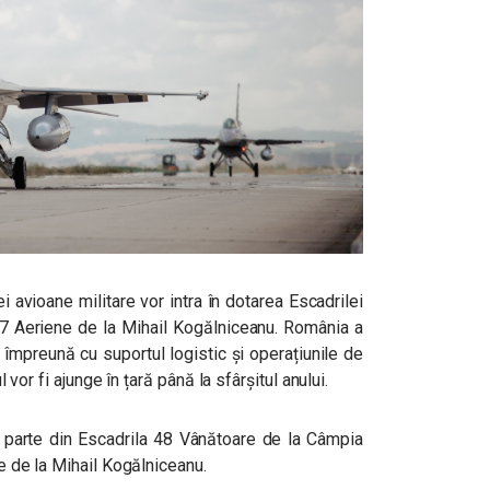
i avioane militare vor intra în dotarea Escadrilei
57 Aeriene de la Mihail Kogălniceanu.
România a
împreună cu suportul logistic și operațiunile de
l vor fi ajunge în țară până la sfârșitul anului.
 parte din Escadrila 48 Vânătoare de la Câmpia
ție de la Mihail Kogălniceanu.