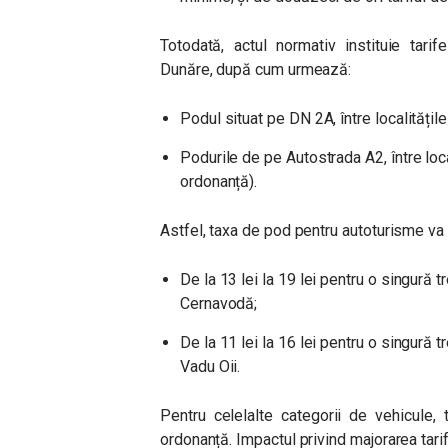
Totodată, actul normativ instituie tari
Dunăre, după cum urmează:
Podul situat pe DN 2A, între localitățil
Podurile de pe Autostrada A2, între loca
ordonanță).
Astfel, taxa de pod pentru autoturisme v
De la 13 lei la 19 lei pentru o singură 
Cernavodă;
De la 11 lei la 16 lei pentru o singură 
Vadu Oii.
Pentru celelalte categorii de vehicule,
ordonanță. Impactul privind majorarea tari