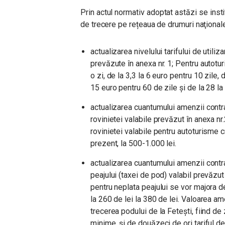
Prin actul normativ adoptat astăzi se institu
de trecere pe rețeaua de drumuri naţional
actualizarea nivelului tarifului de utili
prevăzute în anexa nr. 1; Pentru autotur
o zi, de la 3,3 la 6 euro pentru 10 zile, 
15 euro pentru 60 de zile și de la 28 la
actualizarea cuantumului amenzii contrav
rovinietei valabile prevăzut în anexa nr
rovinietei valabile pentru autoturisme 
prezent, la 500-1.000 lei.
actualizarea cuantumului amenzii contrav
peajului (taxei de pod) valabil prevăzu
pentru neplata peajului se vor majora de
la 260 de lei la 380 de lei. Valoarea am
trecerea podului de la Fetești, fiind de 
minime, și de douăzeci de ori tariful 