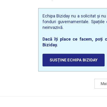
Echipa Biziday nu a solicitat și n
fonduri guvernamentale. Spațiile d
neinvazivă.
Dacă îți place ce facem, poți c
Biziday.
SUSȚINE ECHIPA BIZIDAY
Mai 