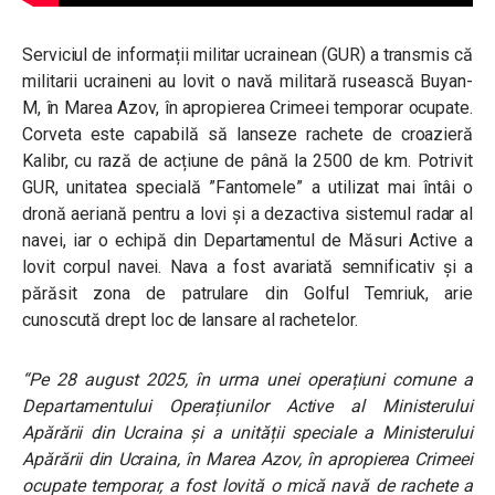
Serviciul de informații militar ucrainean (GUR) a transmis că
militarii ucraineni au lovit o navă militară rusească Buyan-
M, în Marea Azov, în apropierea Crimeei temporar ocupate.
Corveta este capabilă să lanseze rachete de croazieră
Kalibr, cu rază de acțiune de până la 2500 de km. Potrivit
GUR, unitatea specială ”Fantomele” a utilizat mai întâi o
dronă aeriană pentru a lovi și a dezactiva sistemul radar al
navei, iar o echipă din Departamentul de Măsuri Active a
lovit corpul navei. Nava a fost avariată semnificativ și a
părăsit zona de patrulare din Golful Temriuk, arie
cunoscută drept loc de lansare al rachetelor.
“
Pe 28 august 2025, în urma unei operațiuni comune a
Departamentului Operațiunilor Active al Ministerului
Apărării din Ucraina și a unității speciale a Ministerului
Apărării din Ucraina, în Marea Azov, în apropierea Crimeei
ocupate temporar, a fost lovită o mică navă de rachete a