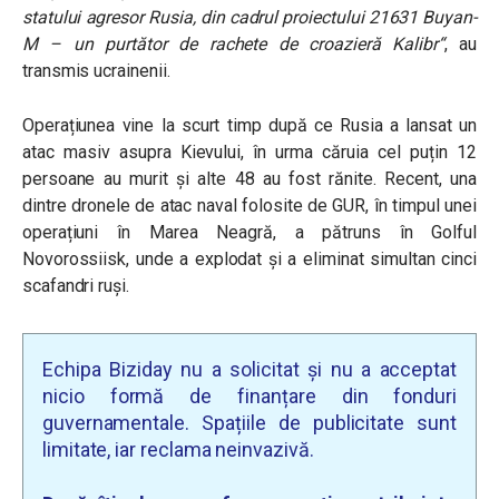
statului agresor Rusia, din cadrul proiectului 21631 Buyan-
M – un purtător de rachete de croazieră Kalibr
“
, au
transmis ucrainenii.
Operațiunea vine la scurt timp după ce Rusia a lansat un
atac masiv asupra Kievului, în urma căruia cel puțin
12
persoane au murit și alte 48 au fost rănite.
Recent, una
dintre dronele de atac naval folosite de GUR, în timpul unei
operațiuni în Marea Neagră, a pătruns în Golful
Novorossiisk, unde a explodat și a eliminat simultan cinci
scafandri ruși.
Echipa Biziday nu a solicitat și nu a acceptat
nicio formă de finanțare din fonduri
guvernamentale. Spațiile de publicitate sunt
limitate, iar reclama neinvazivă.