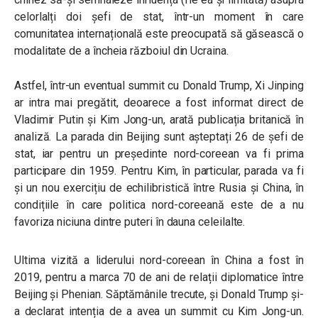
celorlalți doi șefi de stat, într-un moment în care
comunitatea internațională este preocupată să găsească o
modalitate de a încheia războiul din Ucraina.
Astfel, într-un eventual summit cu Donald Trump, Xi Jinping
ar intra mai pregătit, deoarece a fost informat direct de
Vladimir Putin și Kim Jong-un, arată publicația britanică în
analiză. La parada din Beijing sunt așteptați 26 de șefi de
stat, iar pentru un președinte nord-coreean va fi prima
participare din 1959. Pentru Kim, în particular, parada va fi
și un nou exercițiu de echilibristică între Rusia și China, în
condițiile în care politica nord-coreeană este de a nu
favoriza niciuna dintre puteri în dauna celeilalte.
Ultima vizită a liderului nord-coreean în China a fost în
2019, pentru a marca 70 de ani de relații diplomatice între
Beijing și Phenian. Săptămânile trecute, și Donald Trump și-
a declarat intenția de a avea un summit cu Kim Jong-un.