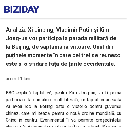
Analiză. Xi Jinping, Vladimir Putin și Kim
Jong-un vor participa la parada militară de
la Beijing, de săptămâna viitoare. Unul din
puținele momente în care cei trei se reunesc
este și o sfidare față de țările occidentale.
acum 11 luni
BBC explică faptul că, pentru Kim Jong-un, va fi prima
participare la o întâlnire multilaterală, iar faptul că aceasta
va avea loc la Beijing este o victorie pentru guvernul
chinez, care militează pentru o nouă ordine mondială, cu
China în centru. Evenimentul îi va permite președintelui
chinez să-și semnaleze influența (fie ea și limitată) asupra