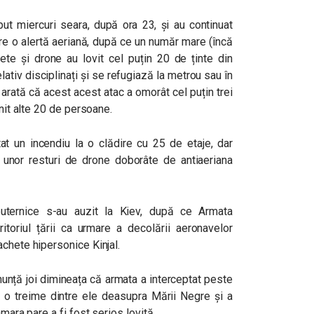
put miercuri seara, după ora 23, și au continuat
are o alertă aeriană, după ce un număr mare (încă
ete și drone au lovit cel puțin 20 de ținte din
lativ disciplinați și se refugiază la metrou sau în
 arată că acest acest atac a omorât cel puțin trei
ănit alte 20 de persoane.
rtat un incendiu la o clădire cu 25 de etaje, dar
 unor resturi de drone doborâte de antiaeriana
puternice s-au auzit la Kiev, după ce Armata
ritoriul țării ca urmare a decolării aeronavelor
chete hipersonice Kinjal.
anunță joi dimineața că armata a interceptat peste
 o treime dintre ele deasupra Mării Negre și a
mara pare a fi fost serios lovită.