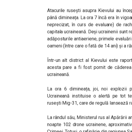
Atacurile rusești asupra Kievului au înce
până dimineața. La ora 7 încă era în vigo
neprecizat, în curs de evaluare) de rach
capitala ucraineană. Deși ucrainenii sunt re
adăposturile antiaeriene, primele evaluări
oameni (între care o fată de 14 ani) și a r
Într-un alt district al Kievului este rapo
acesta pare a fi fost pornit de căderea
ucraineană.
La ora 6 dimineața, joi, noi explozii 
Ucraineană instituise o alertă pe tot te
rusești Mig-31, care de regulă lansează ra
La rândul său, Ministerul rus al Apărării 
noapte 102 drone ucrainene, aproximativ
Crimeei. Totuși, o rafinărie din regiunea Sa