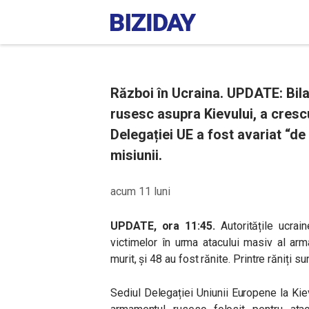
Război în Ucraina. UPDATE: Bilan
rusesc asupra Kievului, a crescut
Delegației UE a fost avariat “de
misiunii.
acum 11 luni
UPDATE, ora 11:45.
Autoritățile ucrain
victimelor în urma atacului masiv al arm
murit, și 48 au fost rănite. Printre răniți su
Sediul Delegației Uniunii Europene la Ki