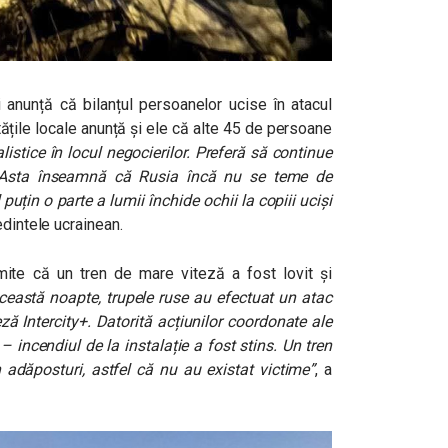
 anunță că bilanțul persoanelor ucise în atacul
itățile locale anunță și ele că alte 45 de persoane
listice în locul negocierilor. Preferă să continue
. Asta înseamnă că Rusia încă nu se teme de
puțin o parte a lumii închide ochii la copiii uciși
dintele ucrainean.
smite că un tren de mare viteză a fost lovit și
această noapte, trupele ruse au efectuat un atac
eză Intercity+. Datorită acțiunilor coordonate ale
 – incendiul de la instalație a fost stins. Un tren
n adăposturi, astfel că nu au existat victime”
, a