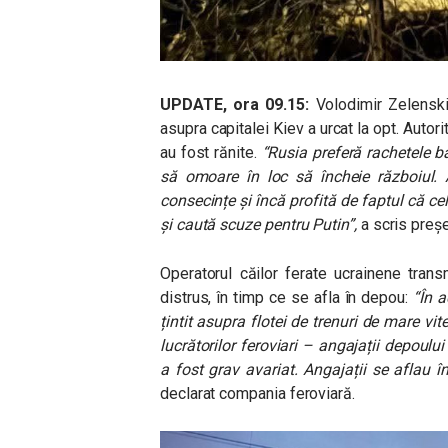
UPDATE, ora 09.15:
Volodimir Zelenski
asupra capitalei Kiev a urcat la opt. Autor
au fost rănite.
“Rusia preferă rachetele ba
să omoare în loc să încheie războiul
consecințe și încă profită de faptul că cel 
și caută scuze pentru Putin”,
a scris preșe
Operatorul căilor ferate ucrainene tran
distrus, în timp ce se afla în depou:
“În 
țintit asupra flotei de trenuri de mare vit
lucrătorilor feroviari – angajații depoului
a fost grav avariat. Angajații se aflau î
declarat compania feroviară.