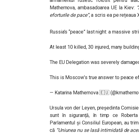
armamentul rusesc folosit pentru ataca
Mathernova, ambasadoarea UE la Kiev:
“
eforturile de pace”
, a scris ea pe rețeaua 
Russia’s “peace” last night: a massive str
At least 10 killed, 30 injured, many buildi
The EU Delegation was severely damaged
This is Moscow’s true answer to peace ef
— Katarina Mathernova 🇪🇺 (@kmathern
Ursula von der Leyen, președinta Comisiei
sunt în siguranță, în timp ce Robert
Parlamentul și Consiliul European, au trim
că
“Uniunea nu se lasă intimidată de aces