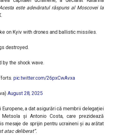
rea capitalei ucrainene, a declarat Katarina
Acesta este adevăratul răspuns al Moscovei la
X.
ike on Kyiv with drones and ballistic missiles.
ngs destroyed.
 by the shock wave.
forts.
pic.twitter.com/26pxCwAvxa
ova)
August 28, 2025
 Europene, a dat asigurări că membrii delegației
a Metsola și Antonio Costa, care prezidează
is mesaje de sprijin pentru ucraineni și au arătat
t atac deliberat”.