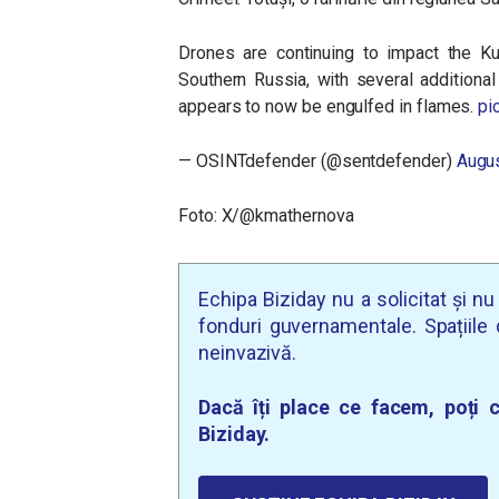
Drones are continuing to impact the Ku
Southern Russia, with several additiona
appears to now be engulfed in flames.
pi
— OSINTdefender (@sentdefender)
Augus
Foto: X/@kmathernova
Echipa Biziday nu a solicitat și n
fonduri guvernamentale. Spațiile d
neinvazivă.
Dacă îți place ce facem, poți c
Biziday.