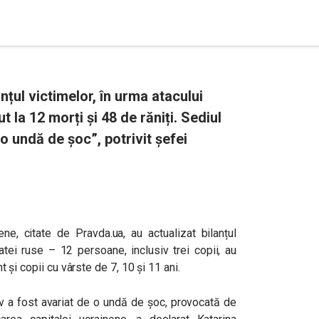
țul victimelor, în urma atacului
 la 12 morți și 48 de răniți. Sediul
 o undă de șoc”, potrivit șefei
ene, citate de Pravda.ua, au actualizat bilanțul
atei ruse – 12 persoane, inclusiv trei copii, au
nt și copii cu vârste de 7, 10 și 11 ani.
ev a fost avariat de o undă de șoc, provocată de