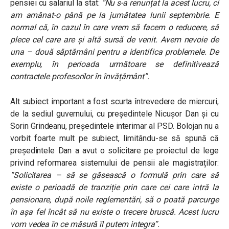
pensiei cu salariul la stat:
“Nu s-a renunțat la acest lucru, ci
am amânat-o până pe la jumătatea lunii septembrie. E
normal că, în cazul în care vrem să facem o reducere, să
plece cel care are și altă sursă de venit. Avem nevoie de
una – două săptămâni pentru a identifica problemele. De
exemplu, în perioada următoare se definitivează
contractele profesorilor în învățământ”.
Alt subiect important a fost scurta întrevedere de miercuri,
de la sediul guvernului, cu președintele Nicușor Dan și cu
Sorin Grindeanu, președintele interimar al PSD. Bolojan nu a
vorbit foarte mult pe subiect, limitându-se să spună că
președintele Dan a avut o solicitare pe proiectul de lege
privind reformarea sistemului de pensii ale magistraților:
“Solicitarea – să se găsească o formulă prin care să
existe o perioadă de tranziție prin care cei care intră la
pensionare, după noile reglementări, să o poată parcurge
în aşa fel încât să nu existe o trecere bruscă. Acest lucru
vom vedea în ce măsură îl putem integra”.