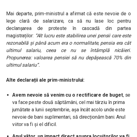
Mai departe, prim-ministrul a afirmat că este nevoie de o
lege clară de salarizare, ca să nu lase loc pentru
declanșarea de proteste în cascadă din partea
magistraților:
“Alt lucru este stabilirea unei pensii care este
rezonabilă și până acum era o normalitate, pensia era cât
ultimul salariu, ceea ce nu se întâmplă nicăieri.
Propunerea: valoarea pensiei să nu depășească 70% din
ultimul salariu”.
Alte declarații ale prim-ministrului:
Avem nevoie să venim cu o rectificare de buget
, se
va face peste două săptămâni, cel mai târziu în prima
jumătate a lunii septembrie, așa încât acolo unde este
nevoie de bani suplimentari, să direcționăm bani. Anul
viitor va fi și el dificil.
Anul viitor, un impact direct asupra locuitorilor va fi