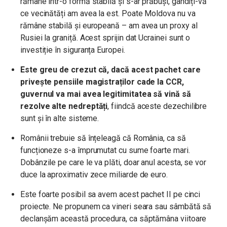
rămâne într-o formă stabilă și s-ar prăbuși, gândiți-vă
ce vecinătăți am avea la est. Poate Moldova nu va
rămâne stabilă și europeană – am avea un proxy al
Rusiei la graniță. Acest sprijin dat Ucrainei sunt o
investiție în siguranța Europei.
Este greu de crezut că, dacă acest pachet care
privește pensiile magistraților cade la CCR,
guvernul va mai avea legitimitatea să vină să
rezolve alte nedreptăți
, fiindcă aceste dezechilibre
sunt și în alte sisteme.
Românii trebuie să înțeleagă că România, ca să
funcționeze s-a împrumutat cu sume foarte mari.
Dobânzile pe care le va plăti, doar anul acesta, se vor
duce la aproximativ zece miliarde de euro.
Este foarte posibil sa avem acest pachet II pe cinci
proiecte. Ne propunem ca vineri seara sau sâmbătă să
declanșăm această procedura, ca săptămâna viitoare