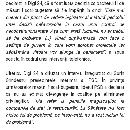
declarat la Digi 24, că a fost luată decizia ca pachetul II de
măsuri fiscal-bugetare să fie împărțit în cinci:
“Este mai
coerent din punct de vedere legislativ și înlătură pericolul
unei decizii nefavorabile în cazul unui control de
neconstituționalitate. Așa cum arată lucrurile, nu ar trebui
să fie probleme. (…) Vineri după-amiază vom face o
ședință de guvern în care vom aprobat proiectele, iar
săptămâna viitoare vor ajunge la parlament”
,
a spus
acesta, în cadrul unei intervenții telefonice.
Ulterior, Digi 24 a difuzat un interviu înregistrat cu Sorin
Grindeanu, președintele interimar al PSD. În privința
următoarelor măsuri fiscal-bugetare, liderul PSD a declarat
că nu au existat divergențe în coaliție pe eliminarea
privilegiilor:
“Mă refer la pensiile magistraților, la
companiile de stat, la restructurări. La Sănătate, n-a fost
niciun fel de problemă, pe Insolvență, nu a fost niciun fel
de problemă”.