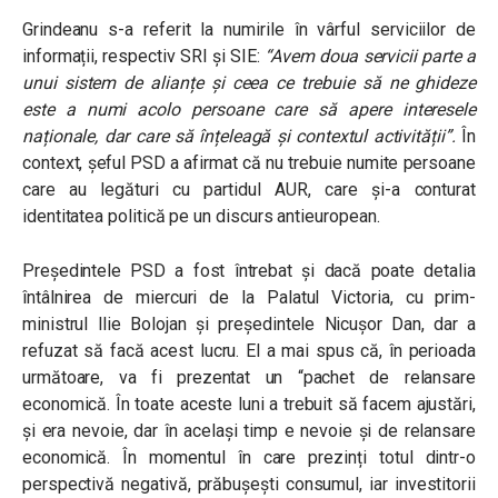
Grindeanu s-a referit la numirile în vârful serviciilor de
informații, respectiv SRI și SIE:
“Avem doua servicii parte a
unui sistem de alianțe și ceea ce trebuie să ne ghideze
este a numi acolo persoane care să apere interesele
naționale, dar care să înțeleagă și contextul activității”.
În
context, șeful PSD a afirmat că nu trebuie numite persoane
care au legături cu partidul AUR, care și-a conturat
identitatea politică pe un discurs antieuropean.
Președintele PSD a fost întrebat și dacă poate detalia
întâlnirea de miercuri de la Palatul Victoria, cu prim-
ministrul Ilie Bolojan și președintele Nicușor Dan, dar a
refuzat să facă acest lucru. El a mai spus că, în perioada
următoare, va fi prezentat un
“pachet de relansare
economică. În toate aceste luni a trebuit să facem ajustări,
și era nevoie, dar în același timp e nevoie și de relansare
economică. În momentul în care prezinți totul dintr-o
perspectivă negativă, prăbușești consumul, iar investitorii