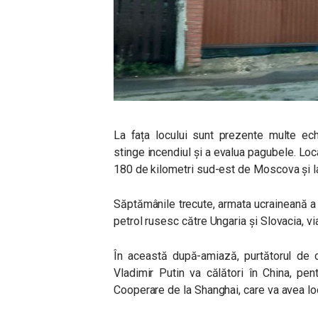
La fața locului sunt prezente multe ech
stinge incendiul și a evalua pagubele. Loca
180 de kilometri sud-est de Moscova și la
Săptămânile trecute, armata ucraineană a a
petrol rusesc către Ungaria și Slovacia, vi
În această după-amiază, purtătorul de c
Vladimir Putin va călători în China, pen
Cooperare de la Shanghai, care va avea lo