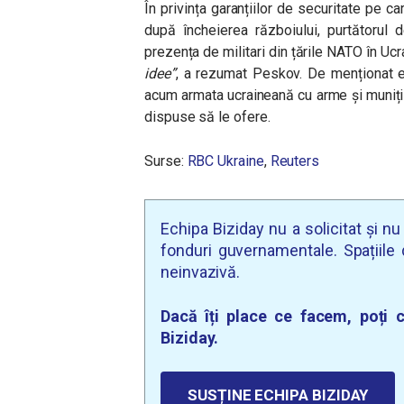
În privința garanțiilor de securitate pe ca
după încheierea războiului, purtătorul
prezența de militari din țările NATO în Ucr
idee”
, a rezumat Peskov. De menționat es
acum armata ucraineană cu arme și muniții, 
dispuse să le ofere.
Surse:
RBC Ukraine
,
Reuters
Echipa Biziday nu a solicitat și n
fonduri guvernamentale. Spațiile d
neinvazivă.
Dacă îți place ce facem, poți c
Biziday.
SUSȚINE ECHIPA BIZIDAY