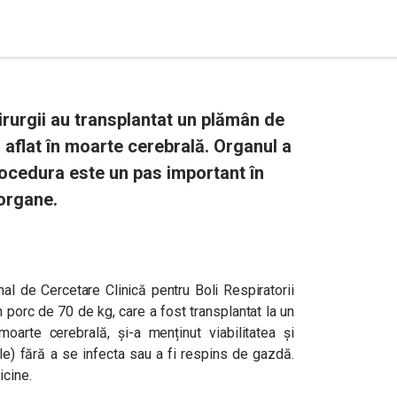
rurgii au transplantat un plămân de
 aflat în moarte cerebrală. Organul a
rocedura este un pas important în
 organe.
onal de Cercetare Clinică pentru Boli Respiratorii
 porc de 70 de kg, care a fost transplantat la un
arte cerebrală, și-a menținut viabilitatea și
le) fără a se infecta sau a fi respins de gazdă.
icine.