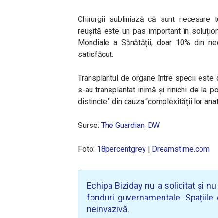
Chirurgii subliniază că sunt necesare t
reușită este un pas important în soluțion
Mondiale a Sănătății, doar 10% din nec
satisfăcut.
Transplantul de organe între specii est
s-au transplantat inimă și rinichi de la p
distincte” din cauza “complexității lor ana
Surse:
The Guardian
,
DW
Foto:
18percentgrey
|
Dreamstime.com
Echipa Biziday nu a solicitat și n
fonduri guvernamentale. Spațiile d
neinvazivă.