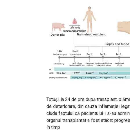
Totuși, la 24 de ore după transplant, plă
de deteriorare, din cauza inflamației lega
ciuda faptului că pacientului i s-au adm
organul transplantat a fost atacat progres
în timp.