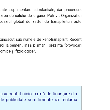
este suplimentare substanțiale, dar procedura
area deficitului de organe. Potrivit Organizației
esarul global de astfel de transplanturi este
e cunoscut sub numele de xenotransplant. Recent
orci la oameni, însă plămânii prezintă “provocări
tomice și fiziologice”.
u a acceptat nicio formă de finanțare din
e publicitate sunt limitate, iar reclama