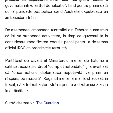
guvernului într-o astfel de situație”
, fiind pentru prima dată
de la perioada postbelică când Australia expulzează un
ambasador străin.
De asemenea, ambasada Australiei din Teheran a transmis
că își va suspenda activitatea, în timp ce guvernul ia în
considerare modificarea codului penal pentru a desemna
oficial IRGC ca organizație teroristă.
Purtătorul de cuvânt al Ministerului iranian de Externe a
calificat acuzațiile drept “complet nefondate” și a avertizat
că “orice acțiune diplomatică nepotrivită va primi un
răspuns pe măsură”. Regimul iranian a mai fost acuzat, în
trecut, că a folosit actori străini pentru a desfășura atacuri
în străinătate.
Sursă alternativă:
The Guardian