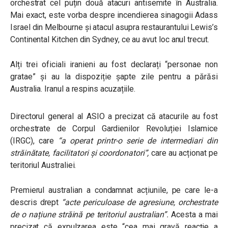
orchestrat cel puțin două atacuri antisemite în Australia.
Mai exact, este vorba despre incendierea sinagogii Adass
Israel din Melbourne și atacul asupra restaurantului Lewis’s
Continental Kitchen din Sydney, ce au avut loc anul trecut.
Alți trei oficiali iranieni au fost declarați “personae non
gratae” și au la dispoziție șapte zile pentru a părăsi
Australia. Iranul a respins acuzațiile.
Directorul general al ASIO a precizat că atacurile au fost
orchestrate de Corpul Gardienilor Revoluției Islamice
(IRGC), care
“a operat printr-o serie de intermediari din
străinătate, facilitatori și coordonatori”
,
care au acționat pe
teritoriul Australiei.
Premierul australian a condamnat acțiunile, pe care le-a
descris drept
“
acte periculoase de agresiune, orchestrate
de o națiune străină pe teritoriul australian”
.
Acesta a mai
precizat că expulzarea este
“cea mai gravă reacție a