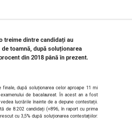
o treime dintre candidați au
 de toamnă, după soluționarea
 procent din 2018 până în prezent.
le finale, după soluționarea celor aproape 11 mi
 examenului de bacalaureat. În acest an a fost
 vedea lucrările înainte de a depune contestații.
tă de 8.202 candidați (+896, în raport cu prima
crescut cu 3,5% după soluționarea contestațiilor: