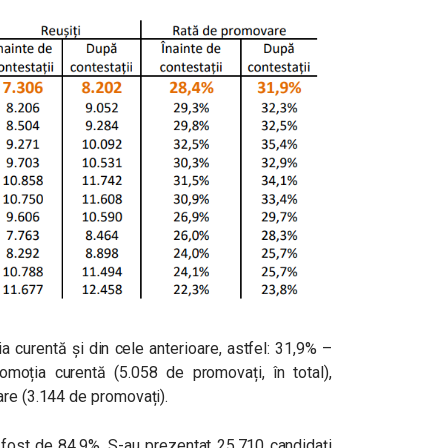
a curentă și din cele anterioare, astfel: 31,9% –
romoția curentă (5.058 de promovați, în total),
are (3.144 de promovați).
a fost de 84,9%. S-au prezentat 25.710 candidaţi