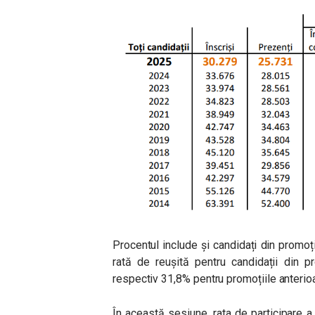
Procentul include și candidați din promoți
rată de reușită pentru candidații din p
respectiv 31,8% pentru promoțiile anterio
În această sesiune, rata de participare 