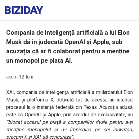
Compania de inteligență artificială a lui Elon
Musk dă în judecată OpenAI și Apple, sub
acuzația că ar fi colaborat pentru a menține
un monopol pe piața AI.
acum 12 luni
XAI, compania de inteligență artificială a miliardarului Elon
Musk, și platforma X, deținută tot de acesta, au intentat
procesul la o instanță federală din Texas. Acuzația adusă
este că OpenAI și Apple, prin acordul de exclusivitate, au
“blocat accesul pe piață a companiilor rivale pentru a-și
menține monopolul și a-i împiedica pe cei inovatori,
precum X și XAI, să concureze”.