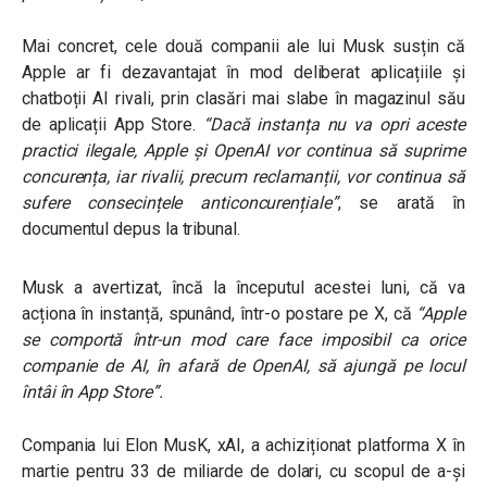
Mai concret, cele două companii ale lui Musk susțin că
Apple ar fi dezavantajat în mod deliberat aplicațiile și
chatboții AI rivali, prin clasări mai slabe în magazinul său
de aplicații App Store.
“Dacă instanța nu va opri aceste
practici ilegale, Apple și OpenAI vor continua să suprime
concurența, iar rivalii, precum reclamanții, vor continua să
sufere consecințele anticoncurențiale”
, se arată în
documentul depus la tribunal.
Musk a avertizat, încă la începutul acestei luni, că va
acționa în instanță, spunând, într-o postare pe X, că
“Apple
se comportă într-un mod care face imposibil ca orice
companie de AI, în afară de OpenAI, să ajungă pe locul
întâi în App Store”
.
Compania lui Elon MusK, xAI, a achiziționat platforma X în
martie pentru 33 de miliarde de dolari, cu scopul de a-și