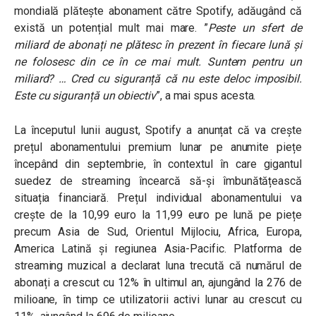
mondială plătește abonament către Spotify, adăugând că
există un potențial mult mai mare. ”
Peste un sfert de
miliard de abonați ne plătesc în prezent în fiecare lună și
ne folosesc din ce în ce mai mult. Suntem pentru un
miliard? … Cred cu siguranță că nu este deloc imposibil.
Este cu siguranță un obiectiv
”, a mai spus acesta.
La începutul lunii august, Spotify a anunțat că va crește
prețul abonamentului premium lunar pe anumite piețe
începând din septembrie, în contextul în care gigantul
suedez de streaming încearcă să-și îmbunătățească
situația financiară. Prețul individual abonamentului va
crește de la 10,99 euro la 11,99 euro pe lună pe piețe
precum Asia de Sud, Orientul Mijlociu, Africa, Europa,
America Latină și regiunea Asia-Pacific. Platforma de
streaming muzical a declarat luna trecută că numărul de
abonați a crescut cu 12% în ultimul an, ajungând la 276 de
milioane, în timp ce utilizatorii activi lunar au crescut cu