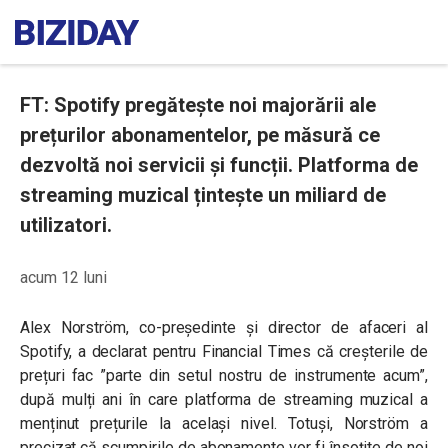
FT: Spotify pregătește noi majorării ale
prețurilor abonamentelor, pe măsură ce
dezvoltă noi servicii și funcții. Platforma de
streaming muzical țintește un miliard de
utilizatori.
acum 12 luni
Alex Norström, co-președinte și director de afaceri al
Spotify, a declarat pentru Financial Times că creșterile de
prețuri fac ”parte din setul nostru de instrumente acum”,
după mulți ani în care platforma de streaming muzical a
menținut prețurile la același nivel. Totuși, Norström a
precizat că scumpirile de abonamente vor fi însoțite de noi