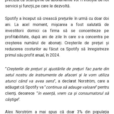
servicii și funcții, pe care le dezvoltă.
Spotify a început să crească prețurile în urmă cu doar doi
ani. La acel moment, mișcarea a fost salutată de
investitorii dornici ca firma să se concentreze pe
profitabilitate, după ani de zile în care s-a concentra pe
creșterea numărul de abonați. Creșterile de prețuri și
reducerea costurilor au făcut ca Spotify să înregistreze
primul său profit anual, în 2024.
”
Creșterile de prețuri și ajustările de prețuri fac parte din
setul nostru de instrumente de afaceri și le vom utiliza
atunci când va avea sens
”, a declarat Norström, care a
adăugat că Spotify va ”
continua să adauge valoare
” pentru
clienți, deoarece ”
în esență, vrem ca și consumatorul să
câștige
”.
Alex Norström a mai spus că doar 3% din populația