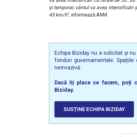
va avea intensificări cu rafale de 50…60
și temporar, vântul va avea intensificări ș
45 km/h
”, informează ANM.
Echipa Biziday nu a solicitat și n
fonduri guvernamentale. Spațiile d
neinvazivă.
Dacă îți place ce facem, poți c
Biziday.
SUSȚINE ECHIPA BIZIDAY