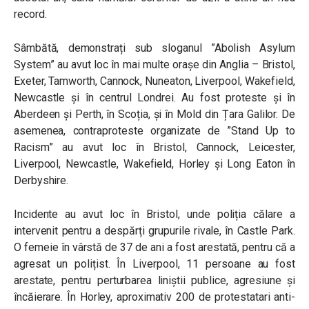
record.
Sâmbătă, demonstrați sub sloganul ”
Abolish Asylum
System
” au avut loc în mai multe orașe din Anglia – Bristol,
Exeter, Tamworth, Cannock, Nuneaton, Liverpool, Wakefield,
Newcastle și în centrul Londrei. Au fost proteste și în
Aberdeen și Perth, în Scoția, și în Mold din Țara Galilor. De
asemenea, contraproteste organizate de ”Stand Up to
Racism” au avut loc în Bristol, Cannock, Leicester,
Liverpool, Newcastle, Wakefield, Horley și Long Eaton în
Derbyshire.
Incidente au avut loc în Bristol, unde poliția călare a
intervenit pentru a despărți grupurile rivale, în Castle Park.
O femeie în vârstă de 37 de ani a fost arestată, pentru că a
agresat un polițist. În Liverpool, 11 persoane au fost
arestate, pentru perturbarea liniștii publice, agresiune și
încăierare. În Horley, aproximativ 200 de protestatari anti-