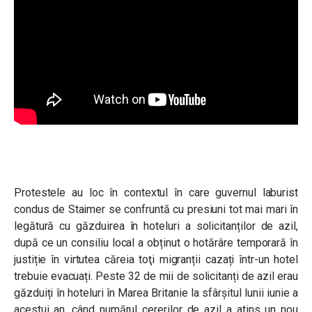
Protestele au loc în contextul în care guvernul laburist
condus de Staimer se confruntă cu presiuni tot mai mari în
legătură cu găzduirea în hoteluri a solicitanților de azil,
după ce un consiliu local a obținut o hotărâre temporară în
justiție în virtutea căreia toţi migranții cazați într-un hotel
trebuie evacuați. Peste 32 de mii de solicitanți de azil erau
găzduiți în hoteluri în Marea Britanie la sfârșitul lunii iunie a
acestui an, când numărul cererilor de azil a atins un nou