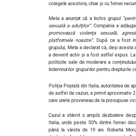
colegele acestora, chiar și cu femei necun
Meta a anunțat că a închis grupul
“pentr
sexuală a adulților”
.
Compania a adăuga
promovează violența sexuală, agres
platformele noastre”
.
După ce a fost înt
grupului, Meta a declarat că, deși acesta a
a devenit activ și a fost astfel expus. La
politicile sale de moderare a conținutulu
îndemnurilor grupurilor pentru drepturile c
Poliţia Poştală din Italia, autoritatea de a
de astfel de cazuri, a primit aproximativ 2
care unele proveneau de la presupuse vic
Cazul a stârnit o amplă dezbatere despr
Italia, unde peste 50% dintre femei decl
până la vârsta de 19 ani. Roberta Mori, 