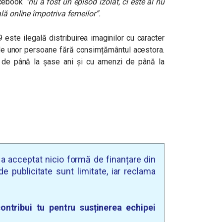
acebook
“nu a fost un
episod izolat, ci este al nu
ală online împotriva femeilor”
.
9 este ilegală distribuirea imaginilor cu caracter
 ale unor persoane fără consimțământul acestora.
re de până la șase ani și cu amenzi de până la
u a acceptat nicio formă de finanțare din
e publicitate sunt limitate, iar reclama
ontribui tu pentru susținerea echipei