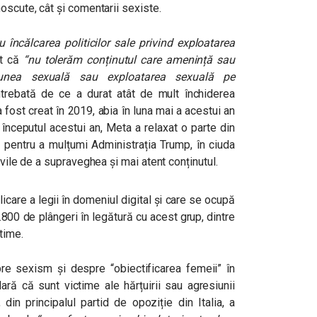
oscute, cât și comentarii sexiste.
u încălcarea politicilor sale privind exploatarea
t că
“nu tolerăm conținutul care amenință sau
iunea sexuală sau exploatarea sexuală pe
rebată de ce a durat atât de mult închiderea
 fost creat în 2019, abia în luna mai a acestui an
 începutul acestui an, Meta a relaxat o parte din
i pentru a mulțumi Administrația Trump, în ciuda
ivile de a supraveghea și mai atent conținutul.
plicare a legii în domeniul digital și care se ocupă
.800 de plângeri în legătură cu acest grup, dintre
time.
e sexism și despre “obiectificarea femeii” în
ară că sunt victime ale hărțuirii sau agresiunii
din principalul partid de opoziție din Italia, a