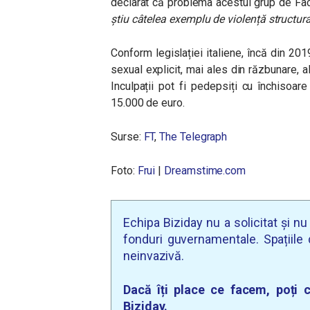
declarat că problema acestui grup de F
știu câtelea exemplu de violență structur
Conform legislației italiene, încă din 201
sexual explicit, mai ales din răzbunare,
Inculpații pot fi pedepsiți cu închisoa
15.000 de euro.
Surse:
FT
,
The Telegraph
Foto:
Frui
|
Dreamstime.com
Echipa Biziday nu a solicitat și n
fonduri guvernamentale. Spațiile d
neinvazivă.
Dacă îți place ce facem, poți c
Biziday.