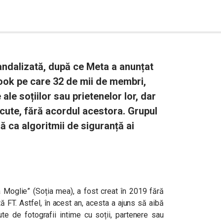
candalizată, după ce Meta a anunțat
ook pe care 32 de mii de membri,
 ale soțiilor sau prietenelor lor, dar
cute, fără acordul acestora. Grupul
ără ca algoritmii de siguranță ai
a Moglie” (Soția mea), a fost creat în 2019 fără
ată FT. Astfel, în acest an, acesta a ajuns să aibă
e de fotografii intime cu soții, partenere sau