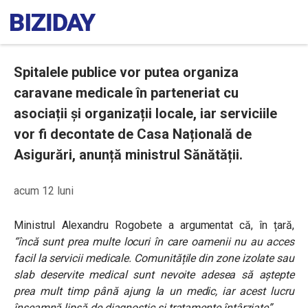
Spitalele publice vor putea organiza
caravane medicale în parteneriat cu
asociații și organizații locale, iar serviciile
vor fi decontate de Casa Națională de
Asigurări, anunță ministrul Sănătății.
acum 12 luni
Ministrul Alexandru Rogobete a argumentat că, în țară,
“încă sunt prea multe locuri în care oamenii nu au acces
facil la servicii medicale. Comunitățile din zone izolate sau
slab deservite medical sunt nevoite adesea să aștepte
prea mult timp până ajung la un medic, iar acest lucru
înseamnă lipsă de diagnostic și tratamente întârziate”.