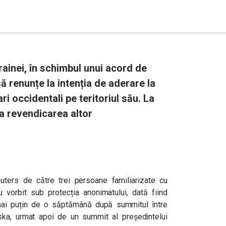
rainei, în schimbul unui acord de
ă renunțe la intenția de aderare la
i occidentali pe teritoriul său. La
a revendicarea altor
uters de către trei persoane familiarizate cu
u vorbit sub protecția anonimatului, dată fiind
 mai puțin de o săptămână după summitul între
ska, urmat apoi de un summit al președintelui