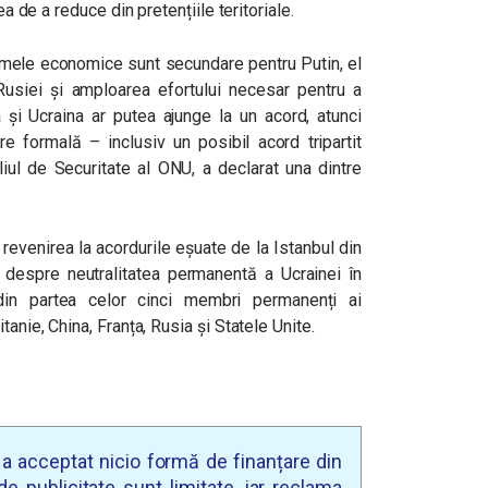
ea de a reduce din pretențiile teritoriale.
lemele economice sunt secundare pentru Putin, el
Rusiei și amploarea efortului necesar pentru a
 și Ucraina ar putea ajunge la un acord, atunci
re formală – inclusiv un posibil acord tripartit
iul de Securitate al ONU, a declarat una dintre
revenirea la acordurile eșuate de la Istanbul din
 despre neutralitatea permanentă a Ucrainei în
din partea celor cinci membri permanenți ai
tanie, China, Franța, Rusia și Statele Unite.
u a acceptat nicio formă de finanțare din
e publicitate sunt limitate, iar reclama