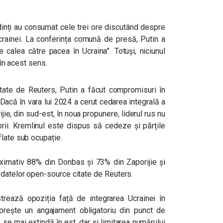
edinți au consumat cele trei ore discutând despre
crainei. La conferința comună de presă, Putin a
 calea către pacea în Ucraina”. Totuși, niciunul
 în acest sens.
tate de Reuters, Putin a făcut compromisuri în
 Dacă în vara lui 2024 a cerut cedarea integrală a
jie, din sud-est, în noua propunere, liderul rus nu
rii. Kremlinul este dispus să cedeze și părțile
flate sub ocupație.
oximativ 88% din Donbas și 73% din Zaporijie și
 datelor open-source citate de Reuters.
strează opoziția față de integrarea Ucrainei în
rește un angajament obligatoriu din punct de
 se mai extindă în est, dar și limitarea numărului