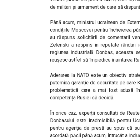
de militari și armament de care să dispun
Până acum, ministrul ucrainean de Extern
condițiile Moscovei pentru încheierea pă
au răspuns solicitării de comentarii ve
Zelenski a respins în repetate rânduri id
regiunea industrială Donbas, aceasta se
reușesc astfel să împiedice înaintarea Rus
Aderarea la NATO este un obiectiv strate
puternică garanție de securitate pe care K
problematică care a mai fost adusă în
competența Rusiei să decidă.
În orice caz, experții consultați de Reut
Donbasului este inadmisibilă pentru Ucr
pentru agenția de presă au spus că su
acordată păcii până acum, întrucât a inclus