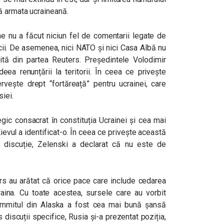
ă armata ucraineană.
e nu a făcut niciun fel de comentarii legate de
cii. De asemenea, nici NATO și nici Casa Albă nu
nită din partea Reuters. Președintele Volodimir
eea renunțării la teritorii. În ceea ce privește
rvește drept “fortăreață” pentru ucrainei, care
iei.
gic consacrat în constituția Ucrainei și cea mai
ievul a identificat-o. În ceea ce privește această
 discuție, Zelenski a declarat că nu este de
ers au arătat că orice pace care include cedarea
aina. Cu toate acestea, sursele care au vorbit
mmitul din Alaska a fost cea mai bună șansă
 discuții specifice, Rusia și-a prezentat poziția,