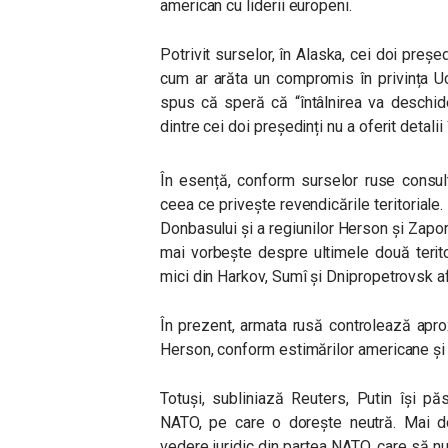
american cu liderii europeni.
Potrivit surselor, în Alaska, cei doi preș
cum ar arăta un compromis în privința U
spus că speră că “întâlnirea va deschide
dintre cei doi președinți nu a oferit detalii
În esență, conform surselor ruse consul
ceea ce privește revendicările teritoriale.
Donbasului și a regiunilor Herson și Zapori
mai vorbește despre ultimele două terito
mici din Harkov, Sumî și Dnipropetrovsk a
În prezent, armata rusă controlează apr
Herson, conform estimărilor americane și
Totuși, subliniază Reuters, Putin își pă
NATO, pe care o dorește neutră. Mai do
vedere juridic din partea NATO, care să nu