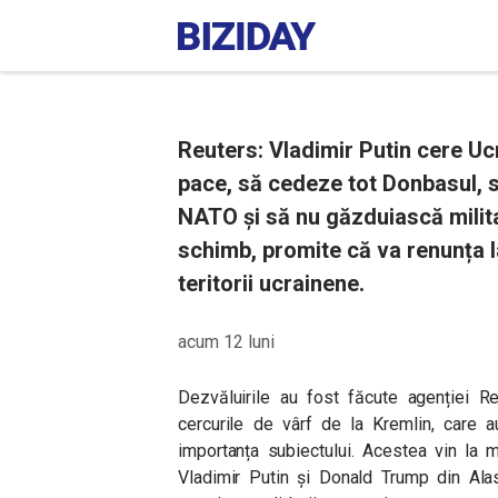
Reuters: Vladimir Putin cere Uc
pace, să cedeze tot Donbasul, s
NATO și să nu găzduiască militar
schimb, promite că va renunța l
teritorii ucrainene.
acum 12 luni
Dezvăluirile au fost făcute agenției Re
cercurile de vârf de la Kremlin, care a
importanța subiectului. Acestea vin la
Vladimir Putin și Donald Trump din Ala