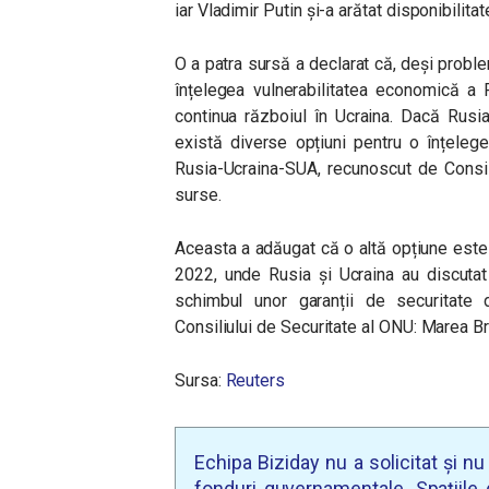
iar Vladimir Putin și-a arătat disponibilitat
O a patra sursă a declarat că, deși prob
înțelegea vulnerabilitatea economică a 
continua războiul în Ucraina. Dacă Rusia
există diverse opțiuni pentru o înțelege
Rusia-Ucraina-SUA, recunoscut de Consil
surse.
Aceasta a adăugat că o altă opțiune este 
2022, unde Rusia și Ucraina au discutat
schimbul unor garanții de securitate 
Consiliului de Securitate al ONU: Marea Bri
Sursa:
Reuters
Echipa Biziday nu a solicitat și n
fonduri guvernamentale. Spațiile d