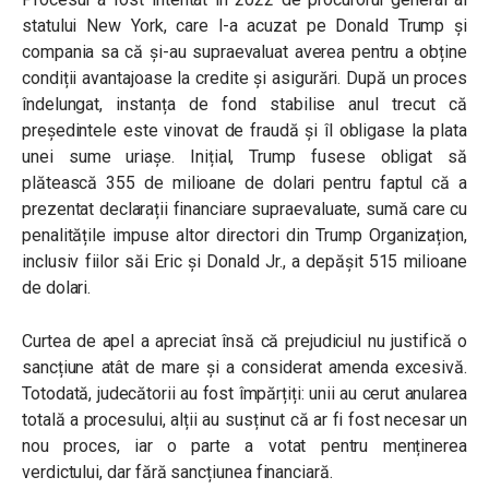
statului New York, care l-a acuzat pe Donald Trump și
compania sa că și-au supraevaluat averea pentru a obține
condiții avantajoase la credite și asigurări. După un proces
îndelungat, instanța de fond stabilise anul trecut că
președintele este vinovat de fraudă și îl obligase la plata
unei sume uriașe. Inițial, Trump fusese obligat să
plătească 355 de milioane de dolari pentru faptul că a
prezentat declarații financiare supraevaluate, sumă care cu
penalitățile impuse altor directori din Trump Organizațion,
inclusiv fiilor săi Eric și Donald Jr., a depășit 515 milioane
de dolari.
Curtea de apel a apreciat însă că prejudiciul nu justifică o
sancțiune atât de mare și a considerat amenda excesivă.
Totodată, judecătorii au fost împărțiți: unii au cerut anularea
totală a procesului, alții au susținut că ar fi fost necesar un
nou proces, iar o parte a votat pentru menținerea
verdictului, dar fără sancțiunea financiară.