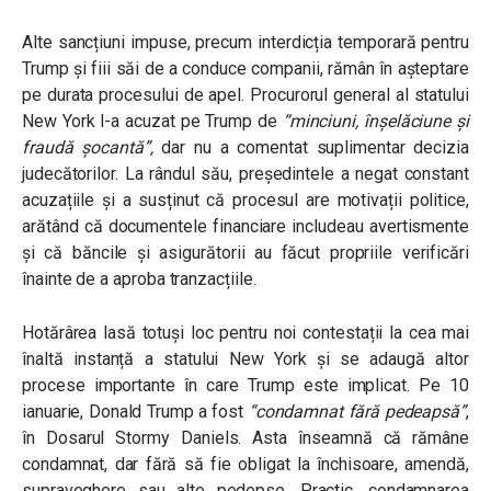
Alte sancțiuni impuse, precum interdicția temporară pentru
Trump și fiii săi de a conduce companii, rămân în așteptare
pe durata procesului de apel. Procurorul general al statului
New York l-a acuzat pe Trump de
“minciuni, înșelăciune și
fraudă șocantă”,
dar nu a comentat suplimentar decizia
judecătorilor. La rândul său, președintele a negat constant
acuzațiile și a susținut că procesul are motivații politice,
arătând că documentele financiare includeau avertismente
și că băncile și asigurătorii au făcut propriile verificări
înainte de a aproba tranzacțiile.
Hotărârea lasă totuși loc pentru noi contestații la cea mai
înaltă instanță a statului New York și se adaugă altor
procese importante în care Trump este implicat. Pe 10
ianuarie, Donald Trump a fost
“condamnat fără pedeapsă”
,
în Dosarul Stormy Daniels. Asta înseamnă că rămâne
condamnat, dar fără să fie obligat la închisoare, amendă,
supraveghere sau alte pedepse. Practic, condamnarea