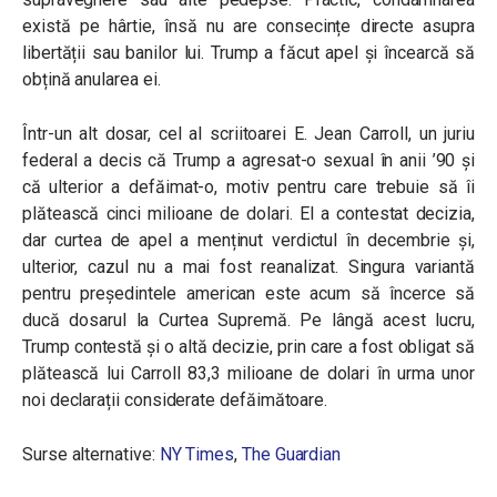
există pe hârtie, însă nu are consecințe directe asupra
libertății sau banilor lui. Trump a făcut apel și încearcă să
obțină anularea ei.
Într-un alt dosar, cel al scriitoarei E. Jean Carroll, un juriu
federal a decis că Trump a agresat-o sexual în anii ’90 și
că ulterior a defăimat-o, motiv pentru care trebuie să îi
plătească cinci milioane de dolari. El a contestat decizia,
dar curtea de apel a menținut verdictul în decembrie și,
ulterior, cazul nu a mai fost reanalizat. Singura variantă
pentru președintele american este acum să încerce să
ducă dosarul la Curtea Supremă. Pe lângă acest lucru,
Trump contestă și o altă decizie, prin care a fost obligat să
plătească lui Carroll 83,3 milioane de dolari în urma unor
noi declarații considerate defăimătoare.
Surse alternative:
NY Times
,
The Guardian