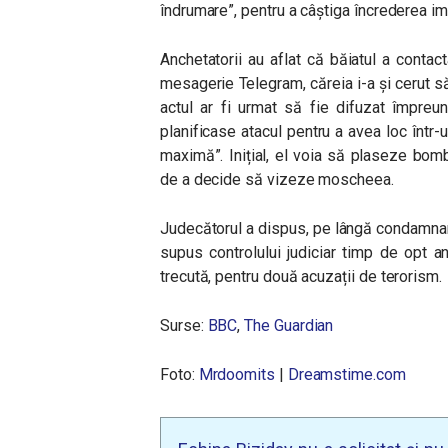
îndrumare”, pentru a câștiga încrederea i
Anchetatorii au aflat că băiatul a contact
mesagerie Telegram, căreia i-a și cerut să
actul ar fi urmat să fie difuzat împreu
planificase atacul pentru a avea loc într
maximă”. Inițial, el voia să plaseze bomb
de a decide să vizeze moscheea.
Judecătorul a dispus, pe lângă condamnar
supus controlului judiciar timp de opt an
trecută, pentru două acuzații de terorism.
Surse:
BBC
,
The Guardian
Foto:
Mrdoomits
|
Dreamstime.com