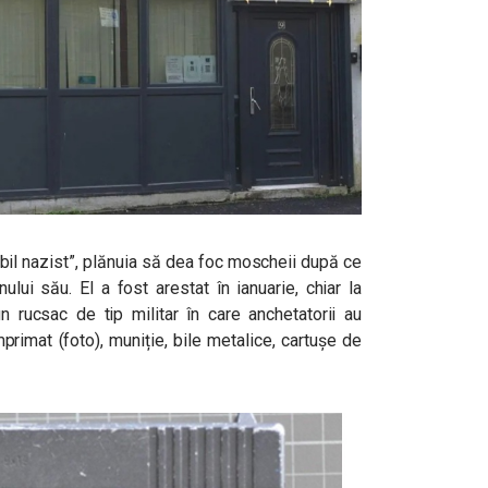
tabil nazist”, plănuia să dea foc moscheii după ce
nului său. El a fost arestat în ianuarie, chiar la
 rucsac de tip militar în care anchetatorii au
primat (foto), muniție, bile metalice, cartușe de