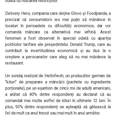
odată cu ridicarea restricțiilor.
Delivery Hero, compania care deține Glovo și Foodpanda, a
precizat că consumatorii ies mai puțin să mănânce în
localuri în perioadele cu dificultăți economice, dar vor
comanda mâncare ca alternativă mai ieftină. Acest
fenomen a fost observat în special odată cu apariția
politicilor tarifare ale președintelui Donald Trump, care au
contribuit la incertitudinea economică și au dus la o
creștere a persoanelor care aleg să nu mai mănânce la
restaurant.
Un sondaj realizat de Hellofresh, un producător german de
“kituri” de preparare a mâncării (pachete cu ingrediente
porționate), pe un eșantion de cincii mii de adulți americani,
a arătat că 40% dintre respondenți au declarat că au
comandat mai multe astfel de kituri în ultimele 12 luni. În
plus, 93% dintre respondenți se așteaptă să gătească la
fel de mult ca anul trecut sau mai mult în anul următor.