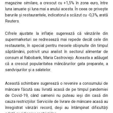
magazine similare, a crescut cu +1,5% în zona euro, între
luna ianuarie și luna mai a anului acesta. În ceea ce privește
barurile și restaurantele, indicatorul a scăzut cu -0,3%, arată
Reuters.
Cifrele ajustate la inflație sugerează că vânzările din
supermarketuri se redresează mai repede decât cele din
restaurante, în special pentru mesele obișnuite din timpul
săptămânii, potrivit unui analist în sectorul alimentar de
consum al Rabobank, Maria Castroviejo. Aceasta a adăugat
că a crescut popularitatea mâncărurilor gata preparate, a
sandvișurilor și a salatelor.
Această schimbare sugerează o revenire a consumului de
mâncare făcută sau livrată acasă de pe timpul pandemiei
de Covid-19, când oamenii nu puteau ieși din casă din
cauza restricțiilor. Serviciile de livrare de mâncare acasă au
înregistrat vânzări record, deși au întâmpinat dificultăți