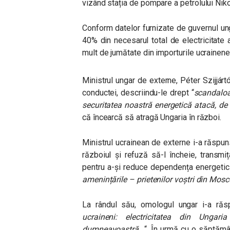
vizând stația de pompare a petrolului Nik
Conform datelor furnizate de guvernul ung
40% din necesarul total de electricitate a
mult de jumătate din importurile ucrainene 
Ministrul ungar de externe, Péter Szijjártó
conductei, descriindu-le drept “
scandaloa
securitatea noastră energetică atacă, de
că încearcă să atragă Ungaria în război.
Ministrul ucrainean de externe i-a răspuns
războiul și refuză să-l încheie, transm
pentru a-și reduce dependența energetic
amenințările – prietenilor voștri din Mos
La rândul său, omologul ungar i-a răs
ucraineni: electricitatea din Ungar
dumneavoastră…
“. În urmă cu o săptămân