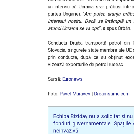
un interviu că Ucraina s-ar prăbuși într-
partea Ungariei. “
Am putea aranja prăbuși
interesul nostru. Dacă se întâmplă un a
atunci Ucraina se va opri
“, a spus Orbán.
Conducta Drujba transportă petrol din R
Slovacia, singurele state membre ale UE c
prin conducte, după ce au obținut excep
vizează exporturile de petrol rusesc.
Sursă:
Euronews
Foto:
Pavel Muravev
|
Dreamstime.com
Echipa Biziday nu a solicitat și n
fonduri guvernamentale. Spațiile d
neinvazivă.