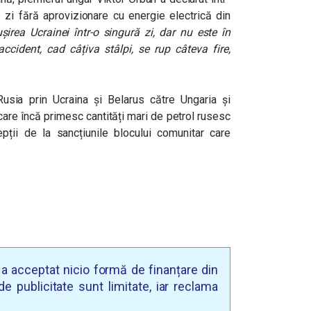
o zi fără aprovizionare cu energie electrică din
rea Ucrainei într-o singură zi, dar nu este în
ccident, cad câțiva stâlpi, se rup câteva fire,
usia prin Ucraina și Belarus către Ungaria și
are încă primesc cantități mari de petrol rusesc
ții de la sancțiunile blocului comunitar care
u a acceptat nicio formă de finanțare din
e publicitate sunt limitate, iar reclama