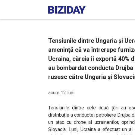
Tensiunile dintre Ungaria și U
amenință că va întrerupe furniz
Ucraina, căreia îi exportă 40% d
au bombardat conducta Drujba ș
rusesc către Ungaria și Slovaci
acum 12 luni
Tensiunile dintre cele două țări au es
distribuție a conductei petroliere Drujba d
un atac cu drone al ucrainenilor, oprin
Slovacia. Luni, Ucraina a efectuat un a