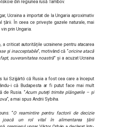
olskoie din regiunea rusă Tambov.
ar, Ucraina a importat de la Ungaria aproximativ
l țării. În ceea ce privește gazele naturale, mai
vin prin Ungaria.
, a criticat autoritățile ucrainene pentru atacarea
se și inacceptabile
“, motivând că “
oricine atacă
 fapt, suveranitatea noastră
” și a acuzat Ucraina
 lui Szijjártó că Rusia a fost cea care a început
ițându-i că Budapesta ar fi putut face mai mult
ă de Rusia. “
Acum puteți trimite plângerile – și
cova
“, a mai spus Andrii Sybiha.
puns: “
O reamintire pentru factorii de decizie
ia joacă un rol vital în alimentarea țării
ă, premierul ungar Viktor Orbán a declarat într-