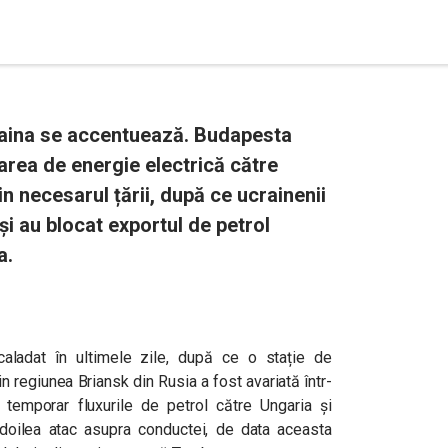
craina se accentuează. Budapesta
area de energie electrică către
in necesarul țării, după ce ucrainenii
i au blocat exportul de petrol
a.
caladat în ultimele zile, după ce o stație de
in regiunea Briansk din Rusia a fost avariată într-
d temporar fluxurile de petrol către Ungaria și
l doilea atac asupra conductei, de data aceasta