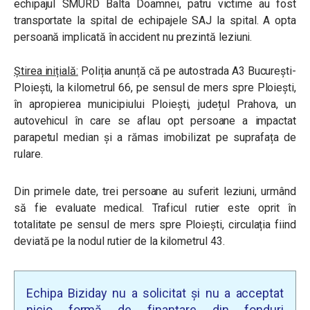
echipajul SMURD Balta Doamnei, patru victime au fost
transportate la spital de echipajele SAJ la spital. A opta
persoană implicată în accident nu prezintă leziuni.
Știrea inițială:
Poliția anunță că pe autostrada A3 București-
Ploiești, la kilometrul 66, pe sensul de mers spre Ploiești,
în apropierea municipiului Ploiești, județul Prahova, un
autovehicul în care se aflau opt persoane a impactat
parapetul median și a rămas imobilizat pe suprafața de
rulare.
Din primele date, trei persoane au suferit leziuni, urmând
să fie evaluate medical. Traficul rutier este oprit în
totalitate pe sensul de mers spre Ploiești, circulația fiind
deviată pe la nodul rutier de la kilometrul 43.
Echipa Biziday nu a solicitat și nu a acceptat
nicio formă de finanțare din fonduri