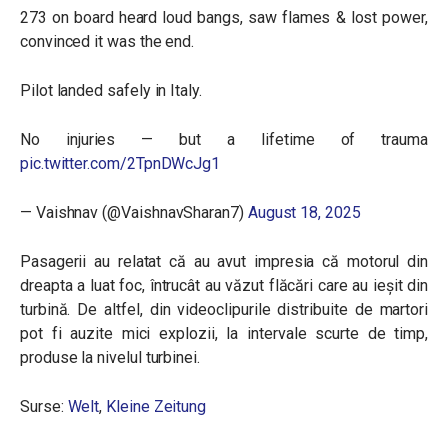
273 on board heard loud bangs, saw flames & lost power,
convinced it was the end.
Pilot landed safely in Italy.
No injuries — but a lifetime of trauma
pic.twitter.com/2TpnDWcJg1
— Vaishnav (@VaishnavSharan7)
August 18, 2025
Pasagerii au relatat că au avut impresia că motorul din
dreapta a luat foc, întrucât au văzut flăcări care au ieșit din
turbină. De altfel, din videoclipurile distribuite de martori
pot fi auzite mici explozii, la intervale scurte de timp,
produse la nivelul turbinei.
Surse:
Welt
,
Kleine Zeitung