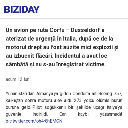
Un avion pe ruta Corfu – Dusseldorf a
aterizat de urgență în Italia, după ce de la
motorul drept au fost auzite mici explozii și
au izbucnit flăcări. Incidentul a avut loc
sâmbătă și nu s-au înregistrat victime.
acum 12 luni
Yunanistan’dan Almanya’ya giden Condor’a ait Boeing 757,
kalkıştan sonra motoru alev aldı. 273 yolcu ölümle burun
buruna geldi.Pilot soğukkanlı bir şekilde uçağı İtalya’ya
güvenle indirildi. Can kaybı yaşanmadı!
pic.twitter.com/oh4r8hEMCN