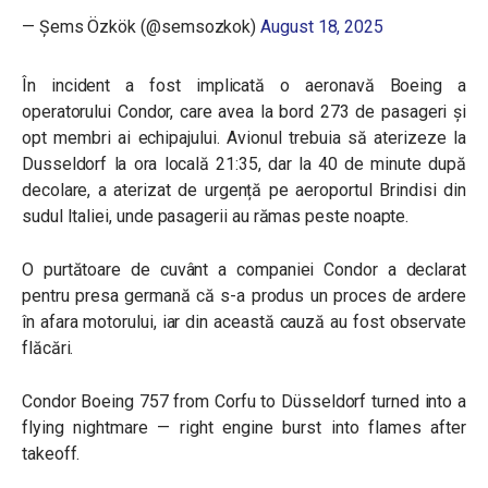
— Şems Özkök (@semsozkok)
August 18, 2025
În incident a fost implicată o aeronavă Boeing a
operatorului Condor, care avea la bord 273 de pasageri și
opt membri ai echipajului. Avionul trebuia să aterizeze la
Dusseldorf la ora locală 21:35, dar la 40 de minute după
decolare, a aterizat de urgență pe aeroportul Brindisi din
sudul Italiei, unde pasagerii au rămas peste noapte.
O purtătoare de cuvânt a companiei Condor a declarat
pentru presa germană că s-a produs un proces de ardere
în afara motorului, iar din această cauză au fost observate
flăcări.
Condor Boeing 757 from Corfu to Düsseldorf turned into a
flying nightmare — right engine burst into flames after
takeoff.