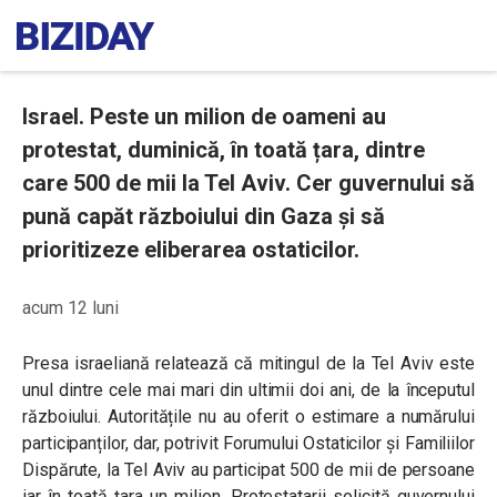
Israel. Peste un milion de oameni au
protestat, duminică, în toată țara, dintre
care 500 de mii la Tel Aviv. Cer guvernului să
pună capăt războiului din Gaza și să
prioritizeze eliberarea ostaticilor.
acum 12 luni
Presa israeliană relatează că mitingul de la Tel Aviv este
unul dintre cele mai mari din ultimii doi ani, de la începutul
războiului. Autoritățile nu au oferit o estimare a numărului
participanților, dar, potrivit Forumului Ostaticilor și Familiilor
Dispărute, la Tel Aviv au participat 500 de mii de persoane
iar în toată țara un milion. Protestatarii solicită guvernului