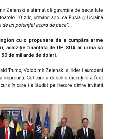
mir Zelenski a afirmat că garanțiile de securitate
ătoarele 10 zile, urmând apoi ca Rusia și Ucraina
te de un potențial acord de pace”
.
shington cu o propunere de a cumpăra arme
i, achiziție finanțată de UE. SUA ar urma să
50 de miliarde de dolari.
nald Trump, Volodimir Zelenski și liderii europeni
ă împreună. Cel care a deschis discuțiile a fost
urs în care i-a lăudat pe fiecare dintre invitații