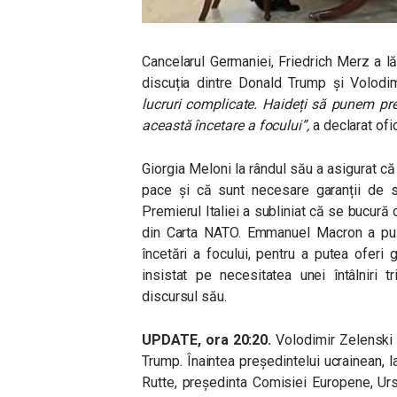
Cancelarul Germaniei, Friedrich Merz a lău
discuția dintre Donald Trump și Volodi
lucruri complicate. Haideți să punem pre
această încetare a focului”,
a declarat ofi
Giorgia Meloni la rândul său a asigurat că
pace și că sunt necesare garanții de se
Premierul Italiei a subliniat că se bucură 
din Carta NATO. Emmanuel Macron a pus 
încetări a focului, pentru a putea oferi
insistat pe necesitatea unei întâlniri t
discursul său.
UPDATE, ora 20:20.
Volodimir Zelenski 
Trump. Înaintea președintelui ucrainean, 
Rutte, președinta Comisiei Europene, Ursu