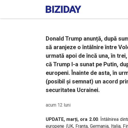
Donald Trump anunță, după sum
să aranjeze o întâlnire între Vol
urmată apoi de încă una, în trei
că Trump l-a sunat pe Putin, dup
europeni. Înainte de asta, în ur
(posibil și semnat) un acord pri
securitatea Ucrainei.
acum 12 luni
UPDATE, marți, ora 2.00
. Întâlnirea din
europene (UK, Franța, Germania, Italia, Fi