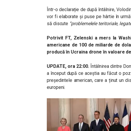
Într-o declarație de după întâlnire, Volodi
vor fi elaborate și puse pe hârtie în urm
să discute
“problemelele teritoriale, lega
Potrivit FT, Zelenski a mers la Wa
americane de 100 de miliarde de dolar
producă în Ucraina drone în valoare de 
UPDATE, ora 22:00.
Întâlnirea dintre Do
a început după ce aceștia au făcut o poz
președintele american, care a ținut un disc
europeni.