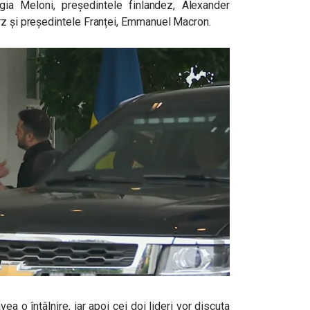
orgia Meloni, președintele finlandez, Alexander
rz și președintele Franței, Emmanuel Macron.
a o întâlnire, iar apoi cei doi lideri vor discuta