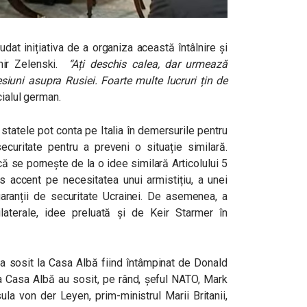
dat inițiativa de a organiza această întâlnire și
mir Zelenski.
“Ați deschis calea, dar urmează
siuni asupra Rusiei. Foarte multe lucruri țin de
cialul german.
 statele pot conta pe Italia în demersurile pentru
curitate pentru a preveni o situație similară.
că se pornește de la o idee similară Articolului 5
accent pe necesitatea unui armistițiu, a unei
 garanții de securitate Ucrainei. De asemenea, a
rilaterale, idee preluată și de Keir Starmer în
a sosit la Casa Albă fiind întâmpinat de Donald
la Casa Albă au sosit, pe rând,
șeful NATO, Mark
la von der Leyen, prim-ministrul Marii Britanii,