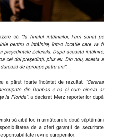
lizare că
“la finalul întâlnirilor, l-am sunat pe
ile pentru o întâlnire, într-o locație care va fi
n și președintele Zelenski. După această întâlnire,
ipa cei doi președinți, plus eu. Din nou, acesta a
e durează de aproape patru ani”.
u a părut foarte încântat de rezultat.
“Cererea
e neocupate din Donbas e ca și cum cineva ar
e la Florida”
, a declarat Merz reporterilor după
lenski să aibă loc în următoarele două săptămâni
ponibilitatea de a oferi garanții de securitate
responsabilitate revine europenilor.