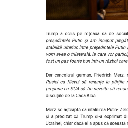
Trump a scris pe rețeaua sa de socia
președintele Putin și am început pregătir
stabilită ulterior, între președintele Puti
vom avea o trilaterală, la care vor partic
fost un pas foarte bun într-un război car
Dar cancelarul german, Friedrich Merz, n
Rusiei ca Kievul să renunțe la părțil
propune ca SUA să fie nevoite să renunț
discuțiile de la Casa Albă.
Merz se așteaptă ca întâlnirea Putin- Ze
și a precizat că Trump și-a exprimat dis
Ucrainei, chiar dacă el a spus că această 