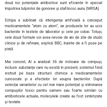
două noi potențiale antibiotice sunt eficiente în special
împotriva tulpinilor de gonoree și stafilococ auriu (MRSA).
Echipa a subliniat că inteligența artificială a conceput
medicamentele “atom cu atom”, iar produsele lor au ucis
bacteriile în testele de laborator și cele pe cobai. Totuși,
cele două formule vor avea nevoie de ani de zile de studii
clinice și de rafinare, explică BBC, înainte de a fi puse pe
piață.
Mai concret, AI a analizat 36 de milioane de compuși,
inclusiv substanțe care nu există în prezent, sistemul fiind
instruit pe baza structurii chimice a medicamentelor
cunoscute și a efectelor lor asupra bacteriilor. După
selecția variantelor cu cel mai mare potențial și eliminarea
compușilor toxici pentru oameni sau foarte similari cu
antibioticele actuale, moleculele create au fost sintetizate
și testate.