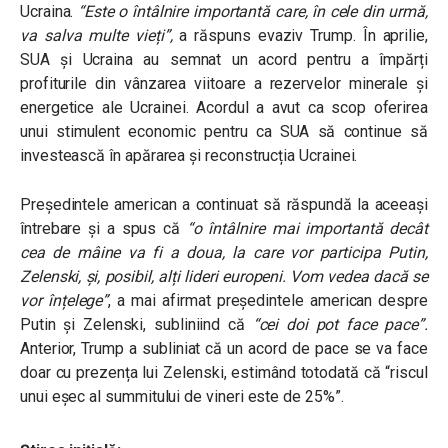
Ucraina.
“Este o întâlnire importantă care, în cele din urmă,
va salva multe vieți”,
a răspuns evaziv Trump. În aprilie,
SUA și Ucraina au semnat un acord pentru a împărți
profiturile din vânzarea viitoare a rezervelor minerale și
energetice ale Ucrainei. Acordul a avut ca scop oferirea
unui stimulent economic pentru ca SUA să continue să
investească în apărarea și reconstrucția Ucrainei.
Președintele american a continuat să răspundă la aceeași
întrebare și a spus că
“o întâlnire mai importantă decât
cea de mâine va fi a doua, la care vor participa Putin,
Zelenski, și, posibil, alți lideri europeni. Vom vedea dacă se
vor înțelege”
, a mai afirmat președintele american despre
Putin și Zelenski, subliniind că
“cei doi pot face pace”.
Anterior, Trump a subliniat că un acord de pace se va face
doar cu prezența lui Zelenski, estimând totodată că “riscul
unui eșec al summitului de vineri este de 25%”.