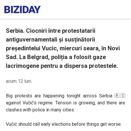
Serbia. Ciocniri între protestatarii
antiguvernamentali și susținătorii
președintelui Vucic, miercuri seara, în Novi
Sad. La Belgrad, poliția a folosit gaze
lacrimogene pentru a dispersa protestele.
acum 12 luni
Big protests are happening tonight across Serbia 🇷🇸
against Vučić’s regime. Tension is growing, and there are
clashes with police in many cities.
Vučić should call early elections before things get worse.