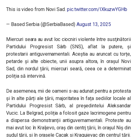
This is video from Novi Sad.
pic.twitter.com/IXkuzwYGHb
— Based Serbia (@SerbiaBased)
August 13, 2025
Miercuri seara au avut loc ciocniri violente între s
usţinătorii
Partidului Progresist Sârb (SNS), aflat la putere, și
protestarii antiguvernamentali. Aceștia au aruncat cu torțe,
petarde și alte obiecte, unii asupra altora, în orașul Novi
Sad, din nordul țării, miercuri seară, ceea ce a determinat
poliția să intervină.
De asemenea, mii de oameni s-au adunat pentru a protesta
și în alte părți ale țării, majoritatea în fața sediilor locale al
Partidului Progresist Sârb, al președintelui Aleksandar
Vucic. La Belgrad, poliția a folosit gaze lacrimogene pentru
a dispersa demonstranții antiguvernamentali. Proteste au
mai avut loc în Kraljevo, oraș din centrj țării, în orașul Niș din
sudul țării, și în orașele Cacak și Kragujevac din centrul țării.