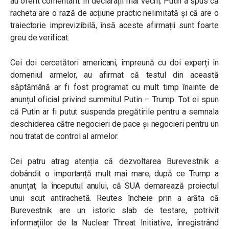
au oferit comentarii. În declarații mai vechi, Putin a spus că
racheta are o rază de acțiune practic nelimitată și că are o
traiectorie imprevizibilă, însă aceste afirmații sunt foarte
greu de verificat.
Cei doi cercetători americani, împreună cu doi experți în
domeniul armelor, au afirmat că testul din această
săptămână ar fi fost programat cu mult timp înainte de
anunțul oficial privind summitul Putin – Trump. Tot ei spun
că Putin ar fi putut suspenda pregătirile pentru a semnala
deschiderea către negocieri de pace și negocieri pentru un
nou tratat de control al armelor.
Cei patru atrag atenția că dezvoltarea Burevestnik a
dobândit o importanță mult mai mare, după ce Trump a
anunțat, la începutul anului, că SUA demarează proiectul
unui scut antirachetă. Reutes încheie prin a arăta că
Burevestnik are un istoric slab de testare, potrivit
informațiilor de la Nuclear Threat Initiative, înregistrând