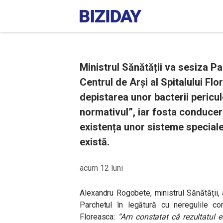
Ministrul Sănătății va sesiza Pa
Centrul de Arși al Spitalului F
depistarea unor bacterii pericu
normativul”, iar fosta conduce
existența unor sisteme speciale 
există.
acum 12 luni
Alexandru Rogobete, ministrul Sănătății
Parchetul în legătură cu neregulile con
Floreasca:
“Am constatat că rezultatul e