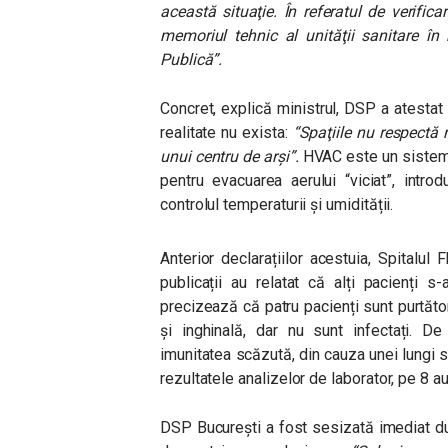
această situaţie. În referatul de verifica
memoriul tehnic al unităţii sanitare în
Publică”.
Concret, explică ministrul, DSP a atestat
realitate nu exista:
“Spaţiile nu respectă
unui centru de arşi”.
HVAC este un sistem d
pentru evacuarea aerului “viciat”, intro
controlul temperaturii și umidității.
Anterior declarațiilor acestuia, Spitalul
publicații au relatat că alți pacienți s
precizează că patru pacienți sunt purtători
și inghinală, dar nu sunt infectați. 
imunitatea scăzută, din cauza unei lungi sp
rezultatele analizelor de laborator, pe 8 a
DSP București a fost sesizată imediat dup