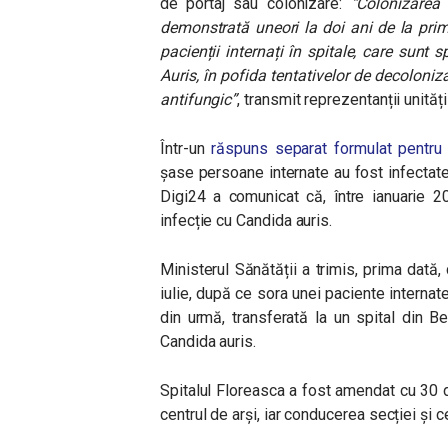
de portaj sau colonizare:
“Colonizarea p
demonstrată uneori la doi ani de la pri
pacienții internați în spitale, care sunt
Auris, în pofida tentativelor de decoloni
antifungic”
, transmit reprezentanții unităț
Într-un
răspuns separat formulat pentru
șase persoane internate au fost infectate
Digi24 a comunicat că, între ianuarie 2
infecție cu Candida auris.
Ministerul Sănătății a trimis, prima dată,
iulie, după ce sora unei paciente internat
din urmă, transferată la un spital din Be
Candida auris.
Spitalul Floreasca a fost amendat cu 30 de
centrul de arși, iar conducerea secției și c