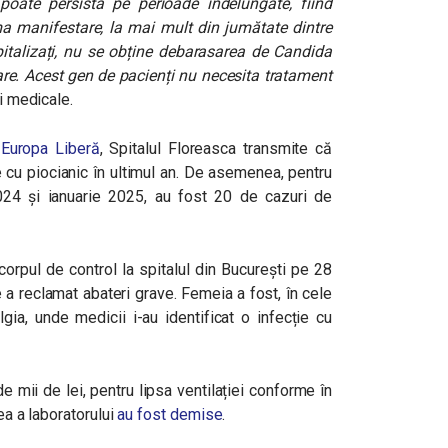
oate persista pe perioade îndelungate, fiind
ma manifestare, la mai mult din jumătate dintre
 spitalizați, nu se obține debarasarea de Candida
zare. Acest gen de pacienți nu necesita tratament
ii medicale.
 Europa Liberă
, Spitalul Floreasca transmite că
 cu piocianic în ultimul an. De asemenea, pentru
024 și ianuarie 2025, au fost 20 de cazuri de
 corpul de control la spitalul din București pe 28
e a reclamat abateri grave. Femeia a fost, în cele
lgia, unde medicii i-au identificat o infecție cu
 mii de lei, pentru lipsa ventilației conforme în
ea a laboratorului
au fost demise
.