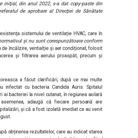
re iniţial, din anul 2022, s-a dat copy-paste din
 referatul de aprobare al Direcţiei de Sănătate
 existența sistemului de ventilație HVAC, care în
 normativul şi nu sunt corespunzătoare conform
e încălzire, ventialție și aer condiționat, folosit
ducerea și filtrarea aerului proaspăt, precum și
 Floreasca a făcut clarificări, după ce mai multe
-au infectat cu bacteria Candida Auris. Spitalul
 ai bacteriei la nivel cutanat, în regiunea axilară
De asemenea, adaugă că fiecare persoană are
italizări, și că a fost izolată imediat ce au venit
ugust.
ă obținerea rezultatelor, care au indicat starea