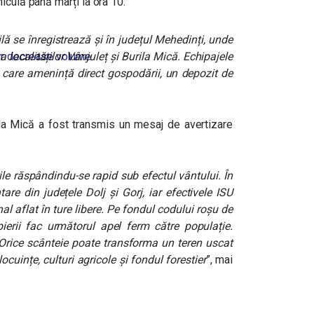
iculă până marți la ora 10.
cilă se înregistrează și în județul Mehedinți, unde
a localităților Vânjuleț și Burila Mică. Echipajele
r decrease volume.
e care amenință direct gospodării, un depozit de
rila Mică a fost transmis un mesaj de avertizare
rile răspândindu-se rapid sub efectul vântului. În
are din județele Dolj și Gorj, iar efectivele ISU
l aflat în ture libere. Pe fondul codului roșu de
ierii fac următorul apel ferm către populație.
! Orice scânteie poate transforma un teren uscat
ocuințe, culturi agricole și fondul forestier
”, mai