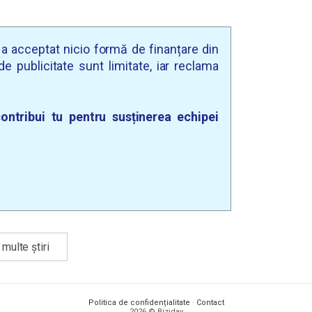
u a acceptat nicio formă de finanțare din
e publicitate sunt limitate, iar reclama
ontribui tu pentru susținerea echipei
multe știri
Politica de confidențialitate
·
Contact
2026 © Biziday