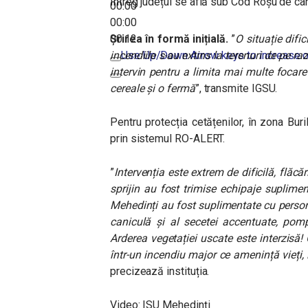
Întreg județul se află sub Cod Roșu de can
00:00
00:00
00:12
Șrirea în formă inițială.
”
O situație difi
incendiile s-au extins la terenuri de pe raz
Use Up/Down Arrow keys to increase o
intervin pentru a limita mai multe focar
cereale și o fermă
”, transmite IGSU.
Pentru protecția cetățenilor, în zona Bu
prin sistemul RO-ALERT.
”
Intervenția este extrem de dificilă, flăcă
sprijin au fost trimise echipaje supliment
Mehedinți au fost suplimentate cu persona
caniculă și al secetei accentuate, pomp
Arderea vegetației uscate este interzisă
într-un incendiu major ce amenință vieți, l
precizează instituția.
Video: ISU Mehedinți