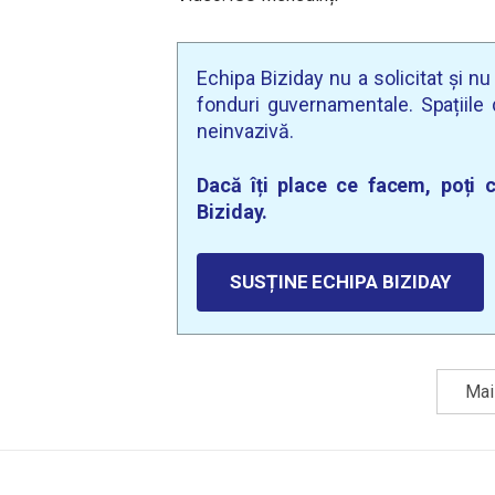
Echipa Biziday nu a solicitat și n
fonduri guvernamentale. Spațiile d
neinvazivă.
Dacă îți place ce facem, poți c
Biziday.
SUSȚINE ECHIPA BIZIDAY
Mai 