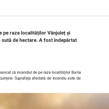
 pe raza localităților Vânjuleț și
o sută de hectare. A fost îndepărtat
unicat că i
ncendiul de pe raza localităților Burila
ocuințele. Suprafața afectată de incendiu este de