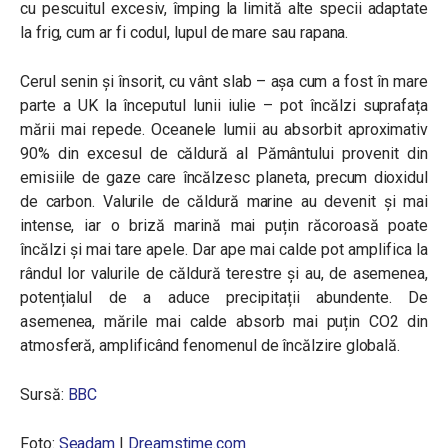
cu pescuitul excesiv, împing la limită alte specii adaptate
la frig, cum ar fi codul, lupul de mare sau rapana.
Cerul senin și însorit, cu vânt slab – așa cum a fost în mare
parte a UK la începutul lunii iulie – pot încălzi suprafața
mării mai repede. Oceanele lumii au absorbit aproximativ
90% din excesul de căldură al Pământului provenit din
emisiile de gaze care încălzesc planeta, precum dioxidul
de carbon. Valurile de căldură marine au devenit și mai
intense, iar o briză marină mai puțin răcoroasă poate
încălzi și mai tare apele. Dar ape mai calde pot amplifica la
rândul lor valurile de căldură terestre și au, de asemenea,
potențialul de a aduce precipitații abundente. De
asemenea, mările mai calde absorb mai puțin CO2 din
atmosferă, amplificând fenomenul de încălzire globală.
Sursă:
BBC
Foto:
Seadam
|
Dreamstime.com