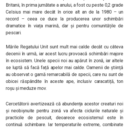
Britanii, în prima jumătate a anului, a fost cu peste 0,2 grade
Celsius mai mare decât în orice alt an de la 1980 – un
record – ceea ce duce la producerea unor schimbări
dramatice în viața marină, dar și pentru comunitățile de
pescari.
Mările Regatului Unit sunt mult mai calde decât cu câteva
decenii în urmă, iar acest lucru provoacă schimbări majore
în ecosistem. Unele specii noi au apărut în zonă, iar altele
se luptă să facă față apelor mai calde. Oamenii de știință
au observat o gamă remarcabilă de specii, care nu sunt de
obicei răspândite în aceste ape, inclusiv caracatiță, ton
roșu și meduze mov.
Cercetătorii avertizează că abundența acestor creaturi noi
și neobișnuite pentru zonă va afecta ciclurile naturale și
practicile de pescuit, deoarece ecosistemul este în
continuă schimbare. Iar temperaturile extreme, combinate