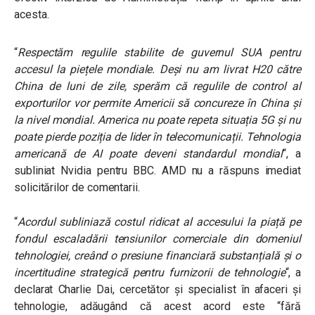
acesta.
“
Respectăm regulile stabilite de guvernul SUA pentru
accesul la piețele mondiale. Deși nu am livrat H20 către
China de luni de zile, sperăm că regulile de control al
exporturilor vor permite Americii să concureze în China și
la nivel mondial. America nu poate repeta situația 5G și nu
poate pierde poziția de lider în telecomunicații. Tehnologia
americană de AI poate deveni standardul mondial
“, a
subliniat Nvidia pentru BBC. AMD nu a răspuns imediat
solicitărilor de comentarii.
“
Acordul subliniază costul ridicat al accesului la piață pe
fondul escaladării tensiunilor comerciale din domeniul
tehnologiei, creând o presiune financiară substanțială și o
incertitudine strategică pentru furnizorii de tehnologie
“, a
declarat Charlie Dai, cercetător și specialist în afaceri și
tehnologie, adăugând că acest acord este “fără