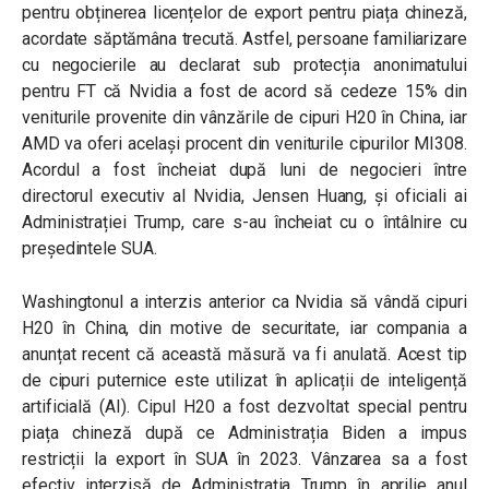
pentru obținerea licențelor de export pentru piața chineză,
acordate săptămâna trecută. Astfel, persoane familiarizare
cu negocierile au declarat sub protecția anonimatului
pentru FT că Nvidia a fost de acord să cedeze 15% din
veniturile provenite din vânzările de cipuri H20 în China, iar
AMD va oferi același procent din veniturile cipurilor MI308.
Acordul a fost încheiat după luni de negocieri între
directorul executiv al Nvidia, Jensen Huang, și oficiali ai
Administrației Trump, care s-au încheiat cu o întâlnire cu
președintele SUA.
Washingtonul a interzis anterior ca Nvidia să vândă cipuri
H20 în China, din motive de securitate, iar compania a
anunțat recent că această măsură va fi anulată. Acest tip
de cipuri puternice este utilizat în aplicații de inteligență
artificială (AI). Cipul H20 a fost dezvoltat special pentru
piața chineză după ce Administrația Biden a impus
restricții la export în SUA în 2023. Vânzarea sa a fost
efectiv interzisă de Administrația Trump în aprilie anul