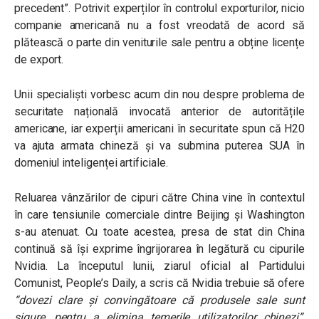
precedent”. Potrivit experților în controlul exporturilor, nicio
companie americană nu a fost vreodată de acord să
plătească o parte din veniturile sale pentru a obține licențe
de export.
Unii specialiști vorbesc acum din nou despre problema de
securitate națională invocată anterior de autoritățile
americane, iar experții americani în securitate spun că H20
va ajuta armata chineză și va submina puterea SUA în
domeniul inteligenței artificiale.
Reluarea vânzărilor de cipuri către China vine în contextul
în care tensiunile comerciale dintre Beijing și Washington
s-au atenuat. Cu toate acestea, presa de stat din China
continuă să își exprime îngrijorarea în legătură cu cipurile
Nvidia. La începutul lunii, ziarul oficial al Partidului
Comunist, People’s Daily, a scris că Nvidia trebuie să ofere
“dovezi clare și convingătoare că produsele sale sunt
sigure, pentru a elimina temerile utilizatorilor chinezi”
.