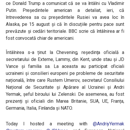
ce Donald Trump a comunicat că se va întâlni cu Vladimir
Putin. Președintele american a detaliat, ieri, că
întrevederea sa cu președintele Rusiei va avea loc în
Alaska, pe 15 august și că în discuțiile pentru pace sunt
prevăzute și cedări teritoriale. BBC scrie că întâlnirea ar fi
fost convocată chiar de americani.
Întâlnirea s-a ținut la Chevening, reședința oficială a
secretarului de Externe, Lammy, din Kent, unde stau și JD
Vance și familia sa. La aceasta au participat oficiali
ucraineni și consilieri europeni pe probleme de securitate
națională, între care Rustem Umerov, secretarul Consiliului
Național de Securitate și Apărare al Ucrainei și Andri
Yermak, șeful biroului lui Zelenski. De asemenea, au fost
prezenți și oficiali din Marea Britanie, SUA, UE, Franța,
Germania, Italia, Finlanda și NATO.
Today I hosted a meeting with
@AndriyYermak