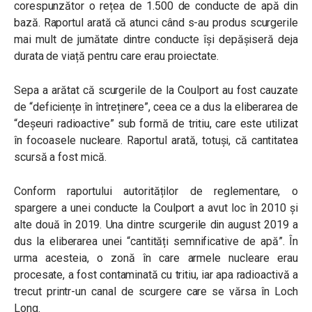
corespunzător o rețea de 1.500 de conducte de apă din
bază. Raportul arată că atunci când s-au produs scurgerile
mai mult de jumătate dintre conducte își depășiseră deja
durata de viață pentru care erau proiectate.
Sepa a arătat că scurgerile de la Coulport au fost cauzate
de “deficiențe în întreținere”, ceea ce a dus la eliberarea de
“deșeuri radioactive” sub formă de tritiu, care este utilizat
în focoasele nucleare. Raportul arată, totuși, că cantitatea
scursă a fost mică.
Conform raportului autorităților de reglementare, o
spargere a unei conducte la Coulport a avut loc în 2010 și
alte două în 2019. Una dintre scurgerile din august 2019 a
dus la eliberarea unei “cantități semnificative de apă”. În
urma acesteia, o zonă în care armele nucleare erau
procesate, a fost contaminată cu tritiu, iar apa radioactivă a
trecut printr-un canal de scurgere care se vărsa în Loch
Long.