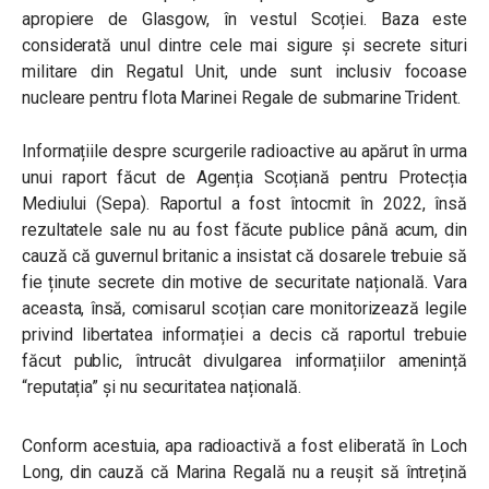
apropiere de Glasgow, în vestul Scoției. Baza este
considerată unul dintre cele mai sigure și secrete situri
militare din Regatul Unit, unde sunt inclusiv focoase
nucleare pentru flota Marinei Regale de submarine Trident.
Informațiile despre scurgerile radioactive au apărut în urma
unui raport făcut de Agenția Scoțiană pentru Protecția
Mediului (Sepa). Raportul a fost întocmit în 2022, însă
rezultatele sale nu au fost făcute publice până acum, din
cauză că guvernul britanic a insistat că dosarele trebuie să
fie ținute secrete din motive de securitate națională. Vara
aceasta, însă, comisarul scoțian care monitorizează legile
privind libertatea informației a decis că raportul trebuie
făcut public, întrucât divulgarea informațiilor amenință
“reputația” și nu securitatea națională.
Conform acestuia, apa radioactivă a fost eliberată în Loch
Long, din cauză că Marina Regală nu a reușit să întrețină