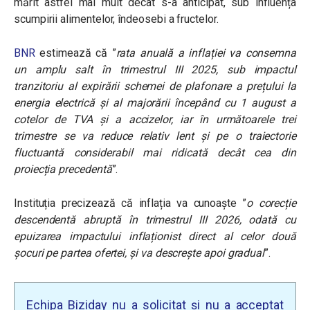
mărit astfel mai mult decât s-a anticipat, sub influența
scumpirii alimentelor, îndeosebi a fructelor.
BNR
estimează că ”
rata anuală a inflației va consemna
un amplu salt în trimestrul III 2025, sub impactul
tranzitoriu al expirării schemei de plafonare a prețului la
energia electrică și al majorării începând cu 1 august a
cotelor de TVA și a accizelor, iar în următoarele trei
trimestre se va reduce relativ lent și pe o traiectorie
fluctuantă considerabil mai ridicată decât cea din
proiecția precedentă
”.
Instituția precizează că inflația va cunoaște ”
o corecție
descendentă abruptă în trimestrul III 2026, odată cu
epuizarea impactului inflaționist direct al celor două
șocuri pe partea ofertei, și va descrește apoi gradual
”.
Echipa Biziday nu a solicitat și nu a acceptat