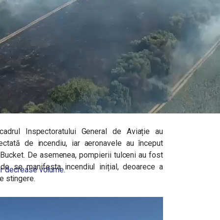
adrul Inspectoratului General de Aviație au
ctată de incendiu, iar aeronavele au început
Bucket. De asemenea, pompierii tulceni au fost
de se manifesta incendiul inițial, deoarece a
r decrease volume.
de stingere.