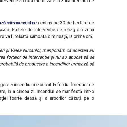
tervenție au fost mobilizate în zona afectată de
r decrease volume.
ză că incendiul s-a extins pe 30 de hectare de
cată. Forțele de intervenție se retrag din zona
ere va fi reluată sâmbătă dimineață, la prima oră.
Mineri și Valea Nucarilor, menționăm că acestea au
erea forțelor de intervenție și nu au apucat să se
 probabilă de producere a incendiilor urmează să
ere a incendiului izbucnit la fondul forestier de
re, în a cincea zi. Incendiul se manifestă într-o
ției foarte deasă și a arborilor căzuți, pe o