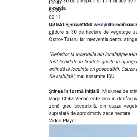
Peste 30 de pompieri si 11 mijloace de in
00:00
incendiu.
00:00
00:11
UPDATE, ora 21:50.
Use Up/Down Arrow keys to increase o
ISU Tulcea informea
pădure și 30 de hectare de vegetație us
Ostrov Tătaru, iar intervenția pentru sting
“Referitor la incendiile din localitățile 
fost lichidate în limitele găsite la ajung
extindă la locuințe ori gospodării. Cauza
fie stabilită”,
mai transmite ISU.
Știrea în formă inițială.
Misiunea de sting
lângă Chilia Veche este încă în desfășura
zonă greu accesibilă, din cauza vegeta
suprafață de aproximativ zece hectare.
Video Player