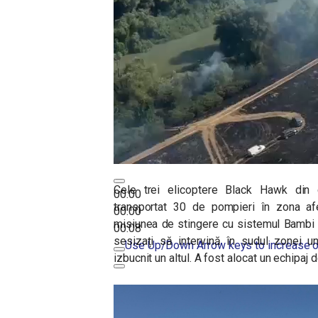
Cele trei elicoptere Black Hawk din c
00:00
transportat 30 de pompieri în zona afe
00:00
misiunea de stingere cu sistemul Bambi 
00:08
sesizați să intervină în sudul zonei un
Use Up/Down Arrow keys to increase o
izbucnit un altul. A fost alocat un echipaj 