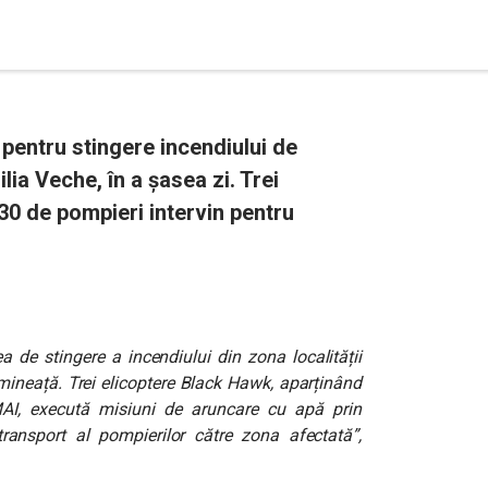
 pentru stingere incendiului de
lia Veche, în a șasea zi. Trei
30 de pompieri intervin pentru
ea de stingere a incendiului din zona localității
imineață. Trei elicoptere Black Hawk, aparținând
MAI, execută misiuni de aruncare cu apă prin
ansport al pompierilor către zona afectată”,