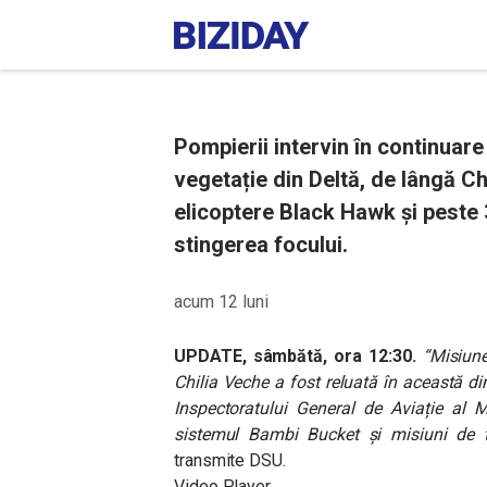
Pompierii intervin în continuare
vegetație din Deltă, de lângă Chi
elicoptere Black Hawk și peste 
stingerea focului.
acum 12 luni
UPDATE, sâmbătă, ora 12:30.
“M
isiun
Chilia Veche a fost reluată în această d
Inspectoratului General de Aviație al 
sistemul Bambi Bucket și misiuni de tr
transmite DSU.
Video Player