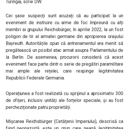
Turingia, scrie DW.
Cei șase suspecți sunt acuzați că au participat la un
eveniment de instruire cu arme de foc împreună cu alți
membri ai grupului Reichsbürger, în aprilie 2022, la un fost
poligon de tir al armatei germane din apropierea orașului
Bayreuth. Autoritățile spun că antrenamentul era menit să
pregătească un posibil atac armat asupra Parlamentului de
la Berlin. De asemenea, procurorii consideră că acest
eveniment face parte dintr-o serie de pregătiri paramilitare
mai ample ale rețelei, care respinge legitimitatea
Republicii Federale Germania.
Operațiunea a fost realizată cu sprijinul a aproximativ 300
de ofițeri, inclusiv unități ale forțelor speciale, și au fost
percheziționate patru proprietăți.
Mișcarea Reichsbürger (Cetățenii Imperiului), descrisă ca
fiind neonazistă, este un grup care neagă legitimitatea