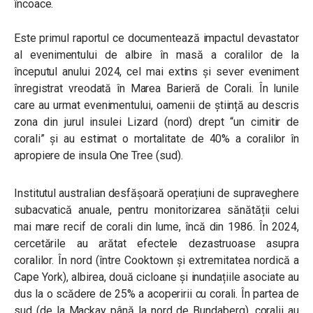
încoace.
Este primul raportul ce documentează impactul devastator
al evenimentului de albire în masă a coralilor de la
începutul anului 2024, cel mai extins și sever eveniment
înregistrat vreodată în Marea Barieră de Corali. În lunile
care au urmat evenimentului, oamenii de știință au descris
zona din jurul insulei Lizard (nord) drept “un cimitir de
corali” și au estimat o mortalitate de 40% a coralilor în
apropiere de insula One Tree (sud).
Institutul australian desfășoară operațiuni de supraveghere
subacvatică anuale, pentru monitorizarea sănătății celui
mai mare recif de corali din lume, încă din 1986. În 2024,
cercetările au arătat efectele dezastruoase asupra
coralilor. În nord (între Cooktown și extremitatea nordică a
Cape York), albirea, două cicloane și inundațiile asociate au
dus la o scădere de 25% a acoperirii cu corali. În partea de
sud (de la Mackay până la nord de Bundaberg), coralii au