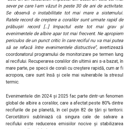
sever pe care l-am văzut în peste 30 de ani de activitate.
Se observă o instabilitate tot mai mare a sistemului.
Ratele record de creștere a coralilor sunt urmate rapid de
prăbușiri record […] Impactul este tot mai grav și
evenimentele de albire apar tot mai frecvent. Ne apropiem
periculos de un punct critic în care reciful nu va mai putea
să se refacă între evenimentele distructive”
,
avertizează
coordonatorul programului de monitorizare pe termen lung
al recifului. Recuperarea coralilor din ultimii ani s-a bazat, în
mare parte, pe specii de corali cu creștere rapidă, cum ar fi
acropora, care sunt însă și cele mai vulnerabile la stresul
termic.
Evenimentele din 2024 și 2025 fac parte dintr-un fenomen
global de albire a coralilor, care a afectat peste 80% dintre
recifurile de pe planetă, în cel puțin 82 de țări și teritorii.
Cercetătorii subliniază că singura cale de salvare a
recifului este reducerea emisiilor nocive și stabilizarea