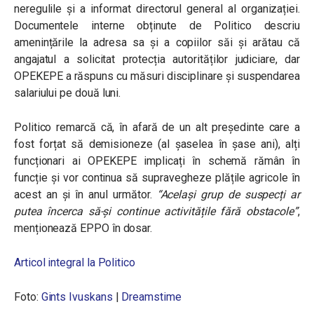
neregulile și a informat directorul general al organizației.
Documentele interne obținute de Politico descriu
amenințările la adresa sa și a copiilor săi și arătau că
angajatul a solicitat protecția autorităților judiciare, dar
OPEKEPE a răspuns cu măsuri disciplinare și suspendarea
salariului pe două luni.
Politico remarcă că, în afară de un alt președinte care a
fost forțat să demisioneze (al șaselea în șase ani), alți
funcționari ai OPEKEPE implicați în schemă rămân în
funcție și vor continua să supravegheze plățile agricole în
acest an și în anul următor.
“
Același grup de suspecți ar
putea încerca să-și continue activitățile fără obstacole”
,
menționează EPPO în dosar.
Articol integral la Politico
Foto:
Gints Ivuskans
|
Dreamstime