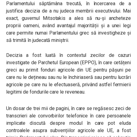
Parlamentului săptămâna trecută, în încercarea de a
justifica decizia de a nu judeca membrii executivului. Mai
exact, guvernul Mitsotakis a ales să nu-și ancheteze
propriii oameni, având avantajul majorității și a unei legi
care permite numai Parlamentului grec să investigheze și
să trimită în judecată miniștrii.
Decizia a fost luată în contextul zecilor de cazuri
investigate de Parchetul European (EPPO), în care cetățeni
greci au primit fonduri agricole din UE pentru pășuni pe
care nu le dețineau sau nu le închiriaseră sau pentru lucrări
agricole pe care nu le efectuaseră, privând astfel fermierii
legitimi de fondurile care le reveneau.
Un dosar de trei mii de pagini, în care se regăsesc zeci de
transcrieri ale convorbirilor telefonice în care persoanele
implicate discută despre modul în care pot eluda
controalele asupra subvențiilor agricole ale UE, a fost