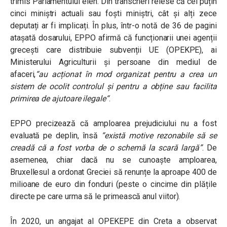
trimis Parlamentului elen. Din transcrieri reiese că cel puțin
cinci miniștri actuali sau foști miniștri, cât și alți zece
deputați ar fi implicați. În plus, într-o notă de 36 de pagini
atașată dosarului, EPPO afirmă că funcționarii unei agenții
grecești care distribuie subvenții UE (OPEKPE), ai
Ministerului Agriculturii și persoane din mediul de
afaceri,
“au acționat în mod organizat pentru a crea un
sistem de ocolit controlul și pentru a obține sau facilita
primirea de ajutoare ilegale
“
.
EPPO precizează că amploarea prejudiciului nu a fost
evaluată pe deplin, însă
“
există motive rezonabile să se
creadă că a fost vorba de o schemă la scară largă”
. De
asemenea, chiar dacă nu se cunoaște amploarea,
Bruxellesul a ordonat Greciei să renunțe la aproape 400 de
milioane de euro din fonduri (peste o cincime din plățile
directe pe care urma să le primească anul viitor).
În 2020, un angajat al OPEKEPE din Creta a observat