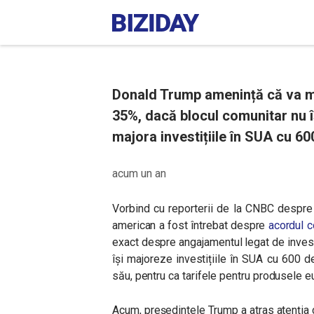
Donald Trump amenință că va mă
35%, dacă blocul comunitar nu î
majora investițiile în SUA cu 60
acum un an
Vorbind cu reporterii de la CNBC despre 
american a fost întrebat despre
acordul c
exact despre angajamentul legat de investi
își majoreze investițiile în SUA cu 600 de
său, pentru ca tarifele pentru produsele 
Acum, președintele Trump a atras atenția 