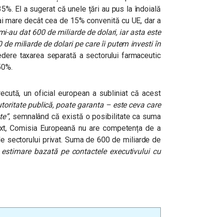
35%. El a sugerat că unele țări au pus la îndoială
 mai mare decât cea de 15% convenită cu UE, dar a
-au dat 600 de miliarde de dolari, iar asta este
e miliarde de dolari pe care îi putem investi în
ere taxarea separată a sectorului farmaceutic
50%.
cută, un oficial european a subliniat că acest
utoritate publică, poate garanta – este ceva care
te”
, semnalând că există o posibilitate ca suma
ntext, Comisia Europeană nu are competența de a
le sectorului privat. Suma de 600 de miliarde de
 estimare bazată pe contactele executivului cu