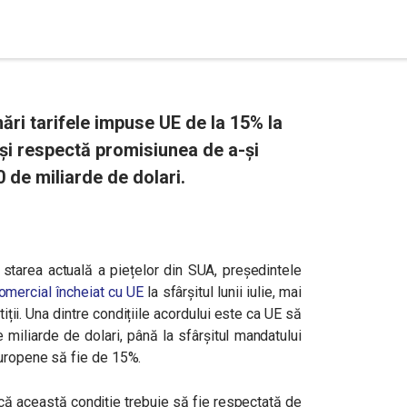
ri tarifele impuse UE de la 15% la
și respectă promisiunea de a-și
0 de miliarde de dolari.
starea actuală a piețelor din SUA, președintele
omercial încheiat cu UE
la sfârșitul lunii iulie, mai
ții. Una dintre condițiile acordului este ca UE să
 miliarde de dolari, până la sfârșitul mandatului
europene să fie de 15%.
că această condiție trebuie să fie respectată de