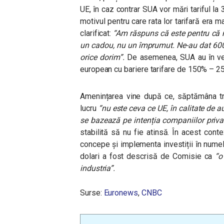
UE, în caz contrar SUA vor mări tariful la 
motivul pentru care rata lor tarifară era
clarificat:
“Am răspuns că este pentru că mi
un cadou, nu un împrumut. Ne-au dat 600 d
orice dorim”.
De asemenea, SUA au în ved
european cu bariere tarifare de 150% – 2
Amenințarea vine după ce, săptămâna tre
lucru
“nu este ceva ce UE, în calitate de a
se bazează pe intenția companiilor priva
stabilită să nu fie atinsă. În acest co
concepe și implementa investiții în nume
dolari a fost descrisă de Comisie ca
“o
industria”.
Surse:
Euronews
,
CNBC